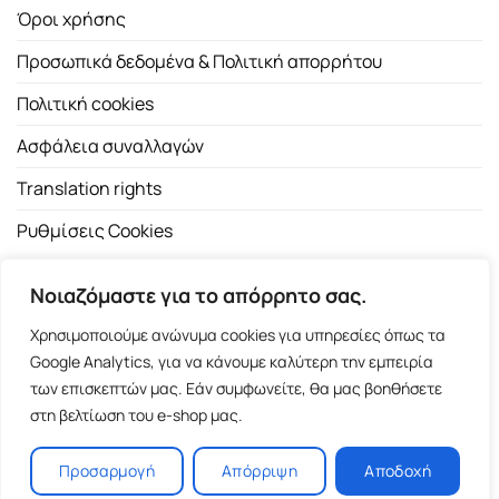
Όροι χρήσης
Προσωπικά δεδομένα & Πολιτική απορρήτου
Πολιτική cookies
Ασφάλεια συναλλαγών
Translation rights
Ρυθμίσεις Cookies
Νοιαζόμαστε για το απόρρητο σας.
Χρησιμοποιούμε ανώνυμα cookies για υπηρεσίες όπως τα
Google Analytics, για να κάνουμε καλύτερη την εμπειρία
των επισκεπτών μας. Εάν συμφωνείτε, θα μας βοηθήσετε
Copyright 2026 ©
Εκδοτικός Οίκος Α.Α. Λιβάνη
| All rights
στη βελτίωση του e-shop μας.
reserved.
Σόλωνος 98, 10680 Αθήνα | Τ:
2103661200
- F: 2103617791
Προσαρμογή
Απόρριψη
Αποδοχή
E-shop and Premium Managed Hosting by
ClickProject.gr