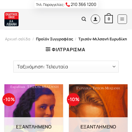
Skip
210 366 1200
Τηλ. Παραγγελίες:
to
content
0
Αρχική σελίδα
/
Προϊόν Συγγραφέας
/
Τρισόν-Μιλσανή Ευρυδίκη
ΦΙΛΤΡΆΡΙΣΜΑ
-10%
-10%
ΕΞΑΝΤΛΗΜΈΝΟ
ΕΞΑΝΤΛΗΜΈΝΟ