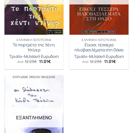
ΕΛΛΗΝΙΚΉ ΛΟΓΟΤΕΧΝΊΑ
ΕΛΛΗΝΙΚΉ ΛΟΓΟΤΕΧΝΊΑ
Το πορτρέτο της Χέντι
Είκοσι τέσσερα
Ντίνερ
ηλιοβασιλέματα στη Θάσο
Τρισόν-Μιλσανή Ευρυδίκη
Τρισόν-Μιλσανή Ευρυδίκη
Original
Η
Original
Η
12.23
€
11.01
€
12.23
€
11.01
€
Από:
Από:
price
τρέχουσα
price
τρέχουσ
was:
τιμή
was:
τιμή
12.23€.
είναι:
12.23€.
είναι:
11.01€.
11.01€.
ΕΞΑΝΤΛΗΜΈΝΟ