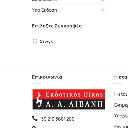
Υπό Έκδοση
(1)
Επιλέξτε Συγγραφέα
Στινγκ
Επικοινωνία
Η ετα
Η εται
Ενημέ
Υποβο
+30 210 3661 200
Εγγρα