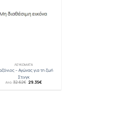
ΛΕΥΚΏΜΑΤΑ
αζόνιος – Αγώνας για τη ζωή
Στινγκ
Original
Η
32.62
€
29.35
€
Από:
price
τρέχουσα
was:
τιμή
32.62€.
είναι:
29.35€.