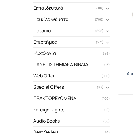
Εκπαιδευτικά
(118)
Ποικίλα Θέματα
(709)
Παιδικά
(595)
Επιστήμες
(271)
Ψυχολογία
(48)
ΠΑΝΕΠΙΣΤΗΜΙΑΚΑ ΒΙΒΛΙΑ
(17)
Αμ
Web Offer
(100)
Special Offers
(87)
ΠΡΑΚΤΟΡΕΥΟΜΕΝΑ
(100)
Foreign Rights
(12)
Audio Books
(65)
Best Sellers
(6)