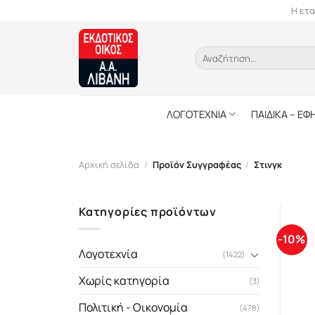
Skip
Η ετα
to
content
Αναζήτηση
για:
ΛΟΓΟΤΕΧΝΙΑ
ΠΑΙΔΙΚΑ – ΕΦ
Αρχική σελίδα
/
Προϊόν Συγγραφέας
/
Στινγκ
Κατηγορίες προϊόντων
-10%
Λογοτεχνία
(1422)
Χωρίς κατηγορία
(3)
Πολιτική - Οικονομία
(478)