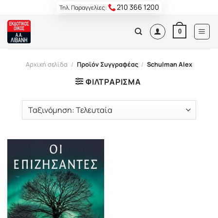
Skip
210 366 1200
Τηλ. Παραγγελίες:
to
content
0
Αρχική σελίδα
/
Προϊόν Συγγραφέας
/
Schulman Alex
ΦΙΛΤΡΆΡΙΣΜΑ