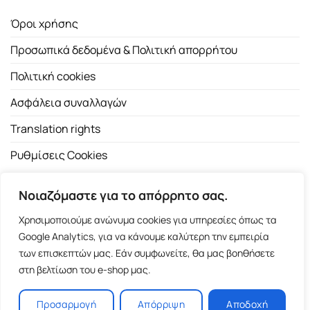
Όροι χρήσης
Προσωπικά δεδομένα & Πολιτική απορρήτου
Πολιτική cookies
Ασφάλεια συναλλαγών
Translation rights
Ρυθμίσεις Cookies
Νοιαζόμαστε για το απόρρητο σας.
Χρησιμοποιούμε ανώνυμα cookies για υπηρεσίες όπως τα
Google Analytics, για να κάνουμε καλύτερη την εμπειρία
των επισκεπτών μας. Εάν συμφωνείτε, θα μας βοηθήσετε
Copyright 2026 ©
Εκδοτικός Οίκος Α.Α. Λιβάνη
| All rights
στη βελτίωση του e-shop μας.
reserved.
Σόλωνος 98, 10680 Αθήνα | Τ:
2103661200
- F: 2103617791
Προσαρμογή
Απόρριψη
Αποδοχή