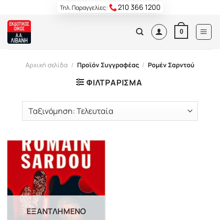
Skip
210 366 1200
Τηλ. Παραγγελίες:
to
content
0
Αρχική σελίδα
/
Προϊόν Συγγραφέας
/
Pομέν Σαρντού
ΦΙΛΤΡΆΡΙΣΜΑ
ΕΞΑΝΤΛΗΜΈΝΟ