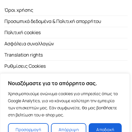
Όροι χρήσης
Προσωπικά δεδομένα & Πολιτική απορρήτου
Πολιτική cookies
Ασφάλεια συναλλαγών
Translation rights
Ρυθμίσεις Cookies
Νοιαζόμαστε για το απόρρητο σας.
Χρησιμοποιούμε ανώνυμα cookies για υπηρεσίες όπως τα
Google Analytics, για να κάνουμε καλύτερη την εμπειρία
των επισκεπτών μας. Εάν συμφωνείτε, θα μας βοηθήσετε
Copyright 2026 ©
Εκδοτικός Οίκος Α.Α. Λιβάνη
| All rights
στη βελτίωση του e-shop μας.
reserved.
Σόλωνος 98, 10680 Αθήνα | Τ:
2103661200
- F: 2103617791
Προσαρμογή
Απόρριψη
Αποδοχή