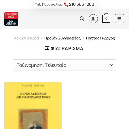
Skip
210 366 1200
Τηλ. Παραγγελίες:
to
content
0
Αρχική σελίδα
/
Προϊόν Συγγραφέας
/
Πήττας Γιώργος
ΦΙΛΤΡΆΡΙΣΜΑ