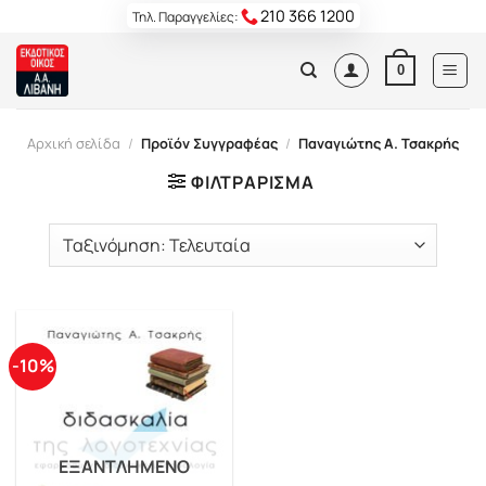
Skip
210 366 1200
Τηλ. Παραγγελίες:
to
content
0
Αρχική σελίδα
/
Προϊόν Συγγραφέας
/
Παναγιώτης Α. Τσακρής
ΦΙΛΤΡΆΡΙΣΜΑ
-10%
ΕΞΑΝΤΛΗΜΈΝΟ