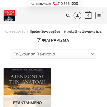
Skip
210 366 1200
Τηλ. Παραγγελίες:
to
content
0
Αρχική σελίδα
/
Προϊόν Συγγραφέας
/
Νικολαΐδης Θανάσης Ιωσ.
ΦΙΛΤΡΆΡΙΣΜΑ
ΕΞΑΝΤΛΗΜΈΝΟ