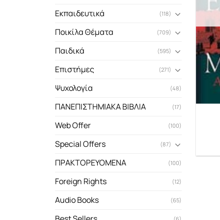
Εκπαιδευτικά
(118)
Ποικίλα Θέματα
(709)
Παιδικά
(595)
Επιστήμες
(271)
Ψυχολογία
(48)
ΠΑΝΕΠΙΣΤΗΜΙΑΚΑ ΒΙΒΛΙΑ
(17)
Web Offer
(100)
Special Offers
(87)
ΠΡΑΚΤΟΡΕΥΟΜΕΝΑ
(100)
Foreign Rights
(12)
Audio Books
(65)
Best Sellers
(6)