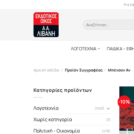
Skip
Η ετα
to
content
Αναζήτηση
για:
ΛΟΓΟΤΕΧΝΙΑ
ΠΑΙΔΙΚΑ – ΕΦ
Αρχική σελίδα
/
Προϊόν Συγγραφέας
/
Μπένσον Αν
Κατηγορίες προϊόντων
-10%
Λογοτεχνία
(1422)
Χωρίς κατηγορία
(3)
Πολιτική - Οικονομία
(478)