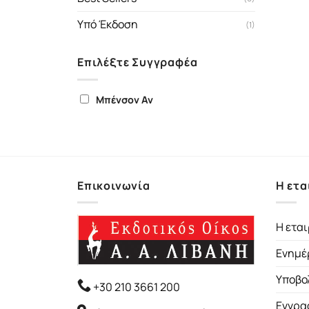
Υπό Έκδοση
(1)
Επιλέξτε Συγγραφέα
Μπένσον Αν
Επικοινωνία
Η ετα
Η εται
Ενημέ
Υποβο
+30 210 3661 200
Εγγρα