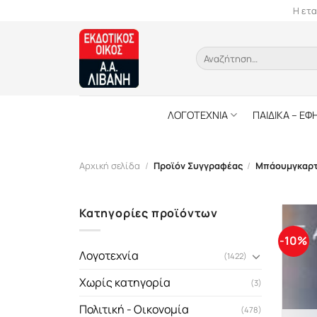
Skip
Η ετα
to
content
Αναζήτηση
για:
ΛΟΓΟΤΕΧΝΙΑ
ΠΑΙΔΙΚΑ – ΕΦ
Αρχική σελίδα
/
Προϊόν Συγγραφέας
/
Μπάουμγκαρτ
Κατηγορίες προϊόντων
-10%
Λογοτεχνία
(1422)
Χωρίς κατηγορία
(3)
Πολιτική - Οικονομία
(478)