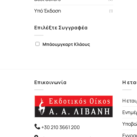
Υπό Έκδοση
(1)
Επιλέξτε Συγγραφέα
Μπάουμγκαρτ Κλάους
Επικοινωνία
Η ετα
Η εται
Ενημέ
Υποβο
+30 210 3661 200
Εγγρα