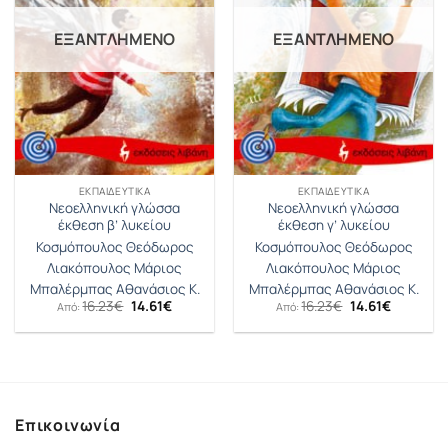
ΕΞΑΝΤΛΗΜΈΝΟ
ΕΞΑΝΤΛΗΜΈΝΟ
ΕΚΠΑΙΔΕΥΤΙΚΆ
ΕΚΠΑΙΔΕΥΤΙΚΆ
Νεοελληνική γλώσσα
Νεοελληνική γλώσσα
έκθεση β’ λυκείου
έκθεση γ’ λυκείου
Κοσμόπουλος Θεόδωρος
Κοσμόπουλος Θεόδωρος
Λιακόπουλος Μάριος
Λιακόπουλος Μάριος
Μπαλέρμπας Αθανάσιος Κ.
Μπαλέρμπας Αθανάσιος Κ.
Original
Η
Original
Η
16.23
€
14.61
€
16.23
€
14.61
€
Από:
Από:
price
τρέχουσα
price
τρέχουσ
was:
τιμή
was:
τιμή
16.23€.
είναι:
16.23€.
είναι:
14.61€.
14.61€.
Επικοινωνία