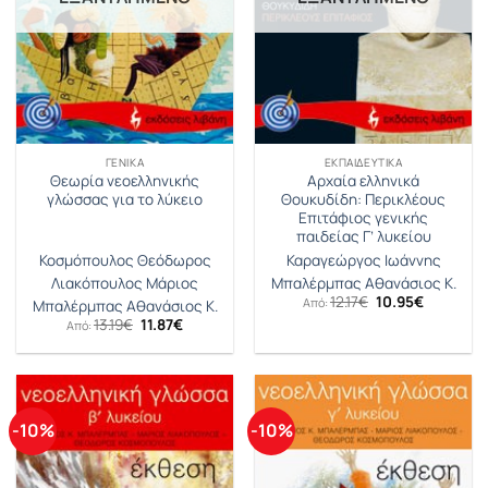
ΓΕΝΙΚΆ
ΕΚΠΑΙΔΕΥΤΙΚΆ
Θεωρία νεοελληνικής
Αρχαία ελληνικά
γλώσσας για το λύκειο
Θουκυδίδη: Περικλέους
Επιτάφιος γενικής
παιδείας Γ’ λυκείου
Κοσμόπουλος Θεόδωρος
Καραγεώργος Ιωάννης
Λιακόπουλος Μάριος
Μπαλέρμπας Αθανάσιος Κ.
Original
Η
12.17
€
10.95
€
Από:
Μπαλέρμπας Αθανάσιος Κ.
price
τρέχουσ
Original
Η
13.19
€
11.87
€
Από:
was:
τιμή
price
τρέχουσα
12.17€.
είναι:
was:
τιμή
10.95€.
13.19€.
είναι:
11.87€.
-10%
-10%