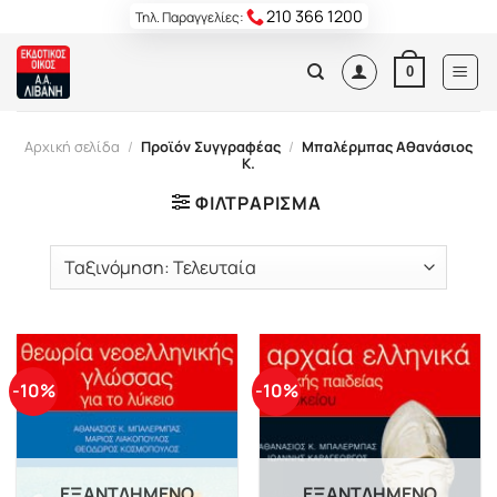
Skip
210 366 1200
Τηλ. Παραγγελίες:
to
content
0
Αρχική σελίδα
/
Προϊόν Συγγραφέας
/
Μπαλέρμπας Αθανάσιος
Κ.
ΦΙΛΤΡΆΡΙΣΜΑ
-10%
-10%
ΕΞΑΝΤΛΗΜΈΝΟ
ΕΞΑΝΤΛΗΜΈΝΟ