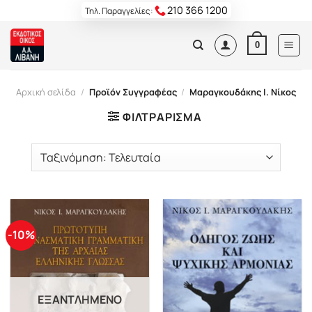
Skip
210 366 1200
Τηλ. Παραγγελίες:
to
content
0
Αρχική σελίδα
/
Προϊόν Συγγραφέας
/
Μαραγκουδάκης Ι. Νίκος
ΦΙΛΤΡΆΡΙΣΜΑ
-10%
ΕΞΑΝΤΛΗΜΈΝΟ