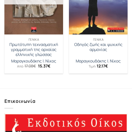
ΓΕΝΙΚΆ
ΓΕΝΙΚΆ
Πρωτότυπη τεχνασματική
Οδηγός ζωής και ψυχικής
γραμματική της αρχαίας
αρμονίας
ελληνικής γλώσσας
Μαραγκουδάκης Ι. Νίκος
Μαραγκουδάκης Ι. Νίκος
Original
Η
17.08
€
15.37
€
12.17
€
Από:
Τιμή:
price
τρέχουσα
was:
τιμή
17.08€.
είναι:
15.37€.
Επικοινωνία