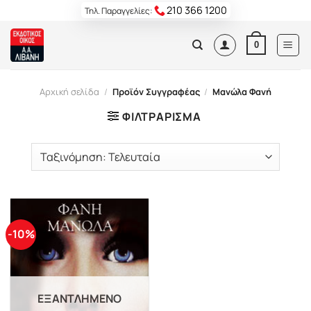
Skip
210 366 1200
Τηλ. Παραγγελίες:
to
content
0
Αρχική σελίδα
/
Προϊόν Συγγραφέας
/
Μανώλα Φανή
ΦΙΛΤΡΆΡΙΣΜΑ
-10%
ΕΞΑΝΤΛΗΜΈΝΟ