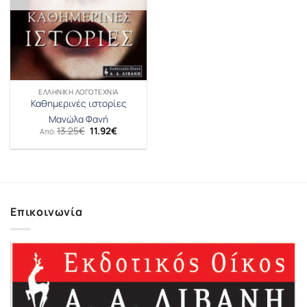
ΕΛΛΗΝΙΚΉ ΛΟΓΟΤΕΧΝΊΑ
Καθημερινές ιστορίες
Μανώλα Φανή
Original
Η
13.25
€
11.92
€
Από:
price
τρέχουσα
was:
τιμή
13.25€.
είναι:
11.92€.
Επικοινωνία