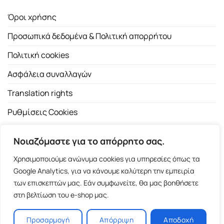
Όροι χρήσης
Προσωπικά δεδομένα & Πολιτική απορρήτου
Πολιτική cookies
Ασφάλεια συναλλαγών
Translation rights
Ρυθμίσεις Cookies
Νοιαζόμαστε για το απόρρητο σας.
Χρησιμοποιούμε ανώνυμα cookies για υπηρεσίες όπως τα
Google Analytics, για να κάνουμε καλύτερη την εμπειρία
των επισκεπτών μας. Εάν συμφωνείτε, θα μας βοηθήσετε
Copyright 2026 ©
Εκδοτικός Οίκος Α.Α. Λιβάνη
| All rights
στη βελτίωση του e-shop μας.
reserved.
Σόλωνος 98, 10680 Αθήνα | Τ:
2103661200
- F: 2103617791
Προσαρμογή
Απόρριψη
Αποδοχή