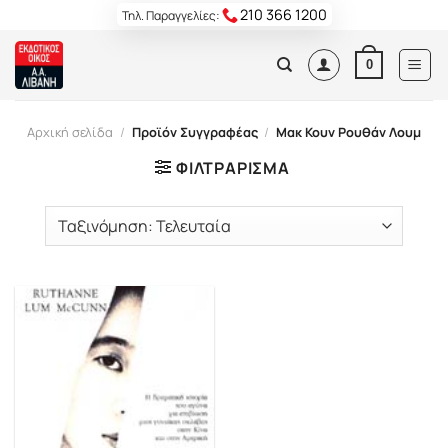
Skip
210 366 1200
Τηλ. Παραγγελίες:
to
content
0
Αρχική σελίδα
/
Προϊόν Συγγραφέας
/
Μακ Κουν Ρουθάν Λουμ
ΦΙΛΤΡΆΡΙΣΜΑ