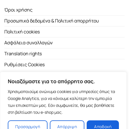
Όροι χρήσης
Προσωπικά δεδομένα & Πολιτική απορρήτου
Πολιτική cookies
Ασφάλεια συναλλαγών
Translation rights
Ρυθμίσεις Cookies
Νοιαζόμαστε για το απόρρητο σας.
Χρησιμοποιούμε ανώνυμα cookies για υπηρεσίες όπως τα
Google Analytics, για να κάνουμε καλύτερη την εμπειρία
των επισκεπτών μας. Εάν συμφωνείτε, θα μας βοηθήσετε
Copyright 2026 ©
Εκδοτικός Οίκος Α.Α. Λιβάνη
| All rights
στη βελτίωση του e-shop μας.
reserved.
Σόλωνος 98, 10680 Αθήνα | Τ:
2103661200
- F: 2103617791
Προσαρμογή
Απόρριψη
Αποδοχή