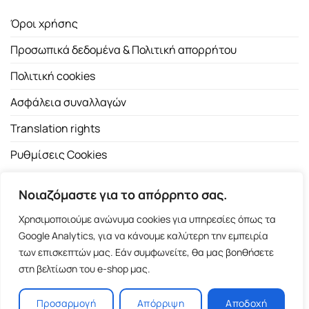
Όροι χρήσης
Προσωπικά δεδομένα & Πολιτική απορρήτου
Πολιτική cookies
Ασφάλεια συναλλαγών
Translation rights
Ρυθμίσεις Cookies
Νοιαζόμαστε για το απόρρητο σας.
Χρησιμοποιούμε ανώνυμα cookies για υπηρεσίες όπως τα
Google Analytics, για να κάνουμε καλύτερη την εμπειρία
των επισκεπτών μας. Εάν συμφωνείτε, θα μας βοηθήσετε
Copyright 2026 ©
Εκδοτικός Οίκος Α.Α. Λιβάνη
| All rights
στη βελτίωση του e-shop μας.
reserved.
Σόλωνος 98, 10680 Αθήνα | Τ:
2103661200
- F: 2103617791
Προσαρμογή
Απόρριψη
Αποδοχή