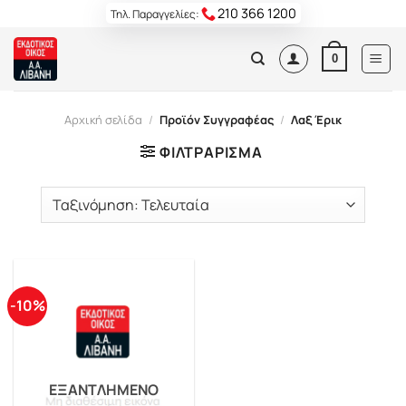
Skip
210 366 1200
Τηλ. Παραγγελίες:
to
content
0
Αρχική σελίδα
/
Προϊόν Συγγραφέας
/
Λαξ Έρικ
ΦΙΛΤΡΆΡΙΣΜΑ
-10%
ΕΞΑΝΤΛΗΜΈΝΟ