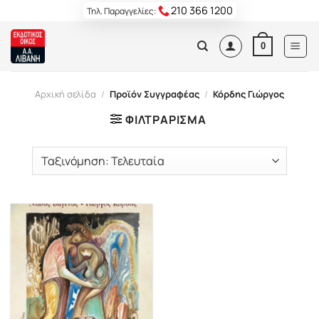
Skip
210 366 1200
Τηλ. Παραγγελίες:
to
content
0
Αρχική σελίδα
/
Προϊόν Συγγραφέας
/
Κόρδης Γιώργος
ΦΙΛΤΡΆΡΙΣΜΑ