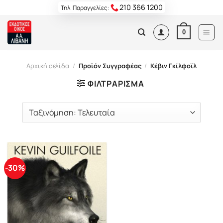
Skip
210 366 1200
Τηλ. Παραγγελίες:
to
content
0
Αρχική σελίδα
/
Προϊόν Συγγραφέας
/
Κέβιν Γκίλφοϊλ
ΦΙΛΤΡΆΡΙΣΜΑ
-30%