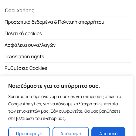
Όροι χρήσης
Προσωπικά δεδομένα & Πολιτική απορρήτου
Πολιτική cookies
Ασφάλεια συναλλαγών
Translation rights
Ρυθμίσεις Cookies
Νοιαζόμαστε για το απόρρητο σας.
Χρησιμοποιούμε ανώνυμα cookies για υπηρεσίες όπως τα
Google Analytics, για να κάνουμε καλύτερη την εμπειρία
των επισκεπτών μας. Εάν συμφωνείτε, θα μας βοηθήσετε
Copyright 2026 ©
Εκδοτικός Οίκος Α.Α. Λιβάνη
| All rights
στη βελτίωση του e-shop μας.
reserved.
Σόλωνος 98, 10680 Αθήνα | Τ:
2103661200
- F: 2103617791
Προσαρμογή
Απόρριψη
Αποδοχή