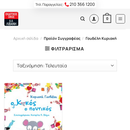
Skip
210 366 1200
Τηλ. Παραγγελίες:
to
content
0
Αρχική σελίδα
/
Προϊόν Συγγραφέας
/
Γουδέλη Κυριακή
ΦΙΛΤΡΆΡΙΣΜΑ