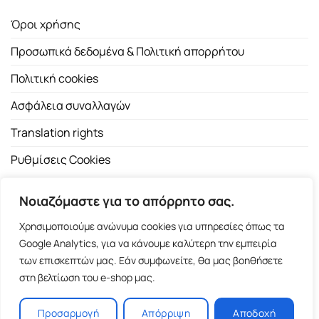
Όροι χρήσης
Προσωπικά δεδομένα & Πολιτική απορρήτου
Πολιτική cookies
Ασφάλεια συναλλαγών
Translation rights
Ρυθμίσεις Cookies
Νοιαζόμαστε για το απόρρητο σας.
Χρησιμοποιούμε ανώνυμα cookies για υπηρεσίες όπως τα
Google Analytics, για να κάνουμε καλύτερη την εμπειρία
των επισκεπτών μας. Εάν συμφωνείτε, θα μας βοηθήσετε
Copyright 2026 ©
Εκδοτικός Οίκος Α.Α. Λιβάνη
| All rights
στη βελτίωση του e-shop μας.
reserved.
Σόλωνος 98, 10680 Αθήνα | Τ:
2103661200
- F: 2103617791
Προσαρμογή
Απόρριψη
Αποδοχή