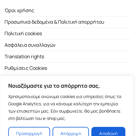
Όροι χρήσης
Προσωπικά δεδομένα & Πολιτική απορρήτου
Πολιτική cookies
Ασφάλεια συναλλαγών
Translation rights
Ρυθμίσεις Cookies
Νοιαζόμαστε για το απόρρητο σας.
Χρησιμοποιούμε ανώνυμα cookies για υπηρεσίες όπως τα
Google Analytics, για να κάνουμε καλύτερη την εμπειρία
των επισκεπτών μας. Εάν συμφωνείτε, θα μας βοηθήσετε
Copyright 2026 ©
Εκδοτικός Οίκος Α.Α. Λιβάνη
| All rights
στη βελτίωση του e-shop μας.
reserved.
Σόλωνος 98, 10680 Αθήνα | Τ:
2103661200
- F: 2103617791
Προσαρμογή
Απόρριψη
Αποδοχή