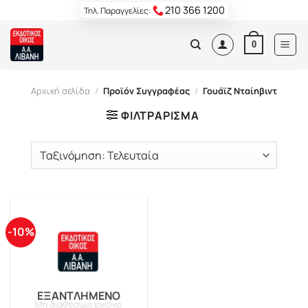
Skip
210 366 1200
Τηλ. Παραγγελίες:
to
content
0
Αρχική σελίδα
/
Προϊόν Συγγραφέας
/
Γουάϊζ Νταίηβιντ
ΦΙΛΤΡΆΡΙΣΜΑ
-10%
ΕΞΑΝΤΛΗΜΈΝΟ