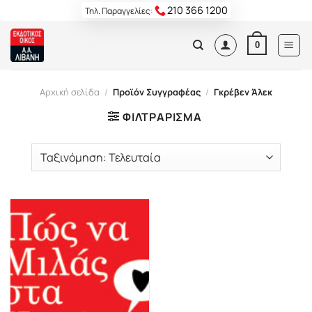
Skip
210 366 1200
Τηλ. Παραγγελίες:
to
content
0
Αρχική σελίδα
/
Προϊόν Συγγραφέας
/
Γκρέβεν Άλεκ
ΦΙΛΤΡΆΡΙΣΜΑ