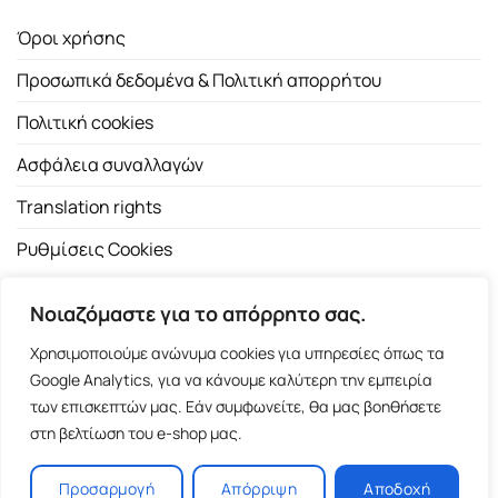
Όροι χρήσης
Προσωπικά δεδομένα & Πολιτική απορρήτου
Πολιτική cookies
Ασφάλεια συναλλαγών
Translation rights
Ρυθμίσεις Cookies
Νοιαζόμαστε για το απόρρητο σας.
Χρησιμοποιούμε ανώνυμα cookies για υπηρεσίες όπως τα
Google Analytics, για να κάνουμε καλύτερη την εμπειρία
των επισκεπτών μας. Εάν συμφωνείτε, θα μας βοηθήσετε
Copyright 2026 ©
Εκδοτικός Οίκος Α.Α. Λιβάνη
| All rights
στη βελτίωση του e-shop μας.
reserved.
Σόλωνος 98, 10680 Αθήνα | Τ:
2103661200
- F: 2103617791
Προσαρμογή
Απόρριψη
Αποδοχή