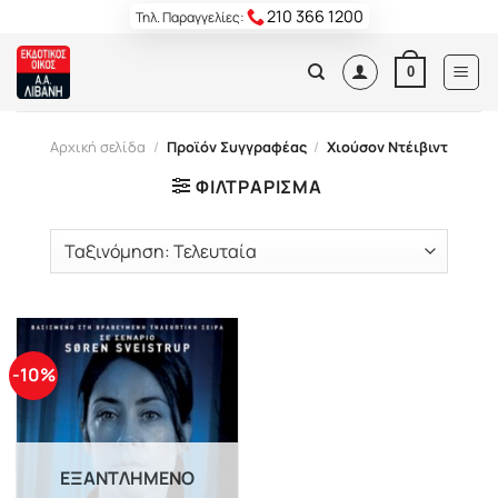
Skip
210 366 1200
Τηλ. Παραγγελίες:
to
content
0
Αρχική σελίδα
/
Προϊόν Συγγραφέας
/
Χιούσον Ντέιβιντ
ΦΙΛΤΡΆΡΙΣΜΑ
-10%
ΕΞΑΝΤΛΗΜΈΝΟ