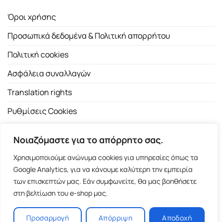
Όροι χρήσης
Προσωπικά δεδομένα & Πολιτική απορρήτου
Πολιτική cookies
Ασφάλεια συναλλαγών
Translation rights
Ρυθμίσεις Cookies
Νοιαζόμαστε για το απόρρητο σας.
Χρησιμοποιούμε ανώνυμα cookies για υπηρεσίες όπως τα
Google Analytics, για να κάνουμε καλύτερη την εμπειρία
των επισκεπτών μας. Εάν συμφωνείτε, θα μας βοηθήσετε
Copyright 2026 ©
Εκδοτικός Οίκος Α.Α. Λιβάνη
| All rights
στη βελτίωση του e-shop μας.
reserved.
Σόλωνος 98, 10680 Αθήνα | Τ:
2103661200
- F: 2103617791
Προσαρμογή
Απόρριψη
Αποδοχή