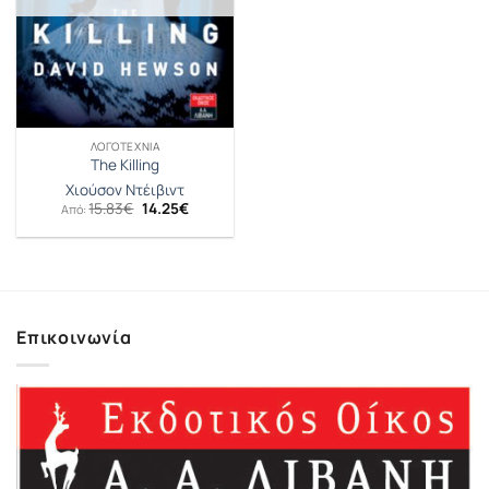
ΛΟΓΟΤΕΧΝΊΑ
The Killing
Χιούσον Ντέιβιντ
Original
Η
15.83
€
14.25
€
Από:
price
τρέχουσα
was:
τιμή
15.83€.
είναι:
14.25€.
Επικοινωνία