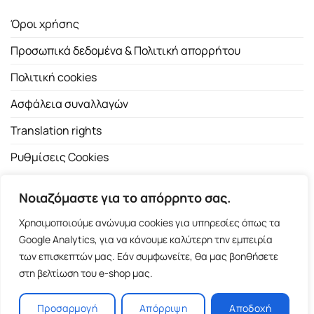
Όροι χρήσης
Προσωπικά δεδομένα & Πολιτική απορρήτου
Πολιτική cookies
Ασφάλεια συναλλαγών
Translation rights
Ρυθμίσεις Cookies
Νοιαζόμαστε για το απόρρητο σας.
Χρησιμοποιούμε ανώνυμα cookies για υπηρεσίες όπως τα
Google Analytics, για να κάνουμε καλύτερη την εμπειρία
των επισκεπτών μας. Εάν συμφωνείτε, θα μας βοηθήσετε
Copyright 2026 ©
Εκδοτικός Οίκος Α.Α. Λιβάνη
| All rights
στη βελτίωση του e-shop μας.
reserved.
Σόλωνος 98, 10680 Αθήνα | Τ:
2103661200
- F: 2103617791
Προσαρμογή
Απόρριψη
Αποδοχή