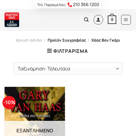
Skip
210 366 1200
Τηλ. Παραγγελίες:
to
content
0
Αρχική σελίδα
/
Προϊόν Συγγραφέας
/
Χάας Βαν Γκάρι
ΦΙΛΤΡΆΡΙΣΜΑ
-10%
ΕΞΑΝΤΛΗΜΈΝΟ