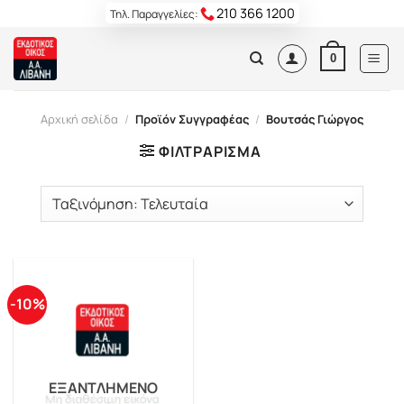
Skip
210 366 1200
Τηλ. Παραγγελίες:
to
content
0
Αρχική σελίδα
/
Προϊόν Συγγραφέας
/
Βουτσάς Γιώργος
ΦΙΛΤΡΆΡΙΣΜΑ
-10%
ΕΞΑΝΤΛΗΜΈΝΟ