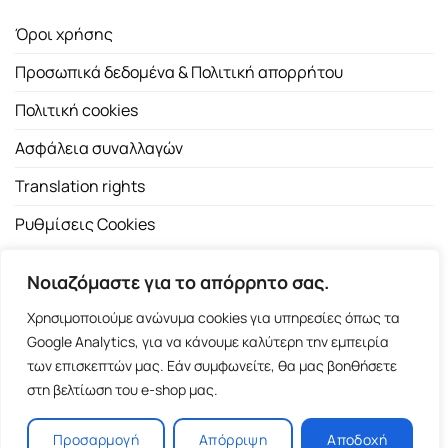
Όροι χρήσης
Προσωπικά δεδομένα & Πολιτική απορρήτου
Πολιτική cookies
Ασφάλεια συναλλαγών
Translation rights
Ρυθμίσεις Cookies
Νοιαζόμαστε για το απόρρητο σας.
Χρησιμοποιούμε ανώνυμα cookies για υπηρεσίες όπως τα
Google Analytics, για να κάνουμε καλύτερη την εμπειρία
των επισκεπτών μας. Εάν συμφωνείτε, θα μας βοηθήσετε
Copyright 2026 ©
Εκδοτικός Οίκος Α.Α. Λιβάνη
| All rights
στη βελτίωση του e-shop μας.
reserved.
Σόλωνος 98, 10680 Αθήνα | Τ:
2103661200
- F: 2103617791
Προσαρμογή
Απόρριψη
Αποδοχή