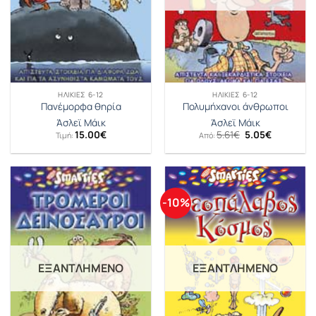
ΗΛΙΚΊΕΣ 6-12
ΗΛΙΚΊΕΣ 6-12
Πανέμορφα θηρία
Πολυμήχανοι άνθρωποι
Άσλεϊ Μάικ
Άσλεϊ Μάικ
Original
Η
15.00
€
5.61
€
5.05
€
Τιμή:
Από:
price
τρέχουσα
was:
τιμή
5.61€.
είναι:
5.05€.
-10%
ΕΞΑΝΤΛΗΜΈΝΟ
ΕΞΑΝΤΛΗΜΈΝΟ