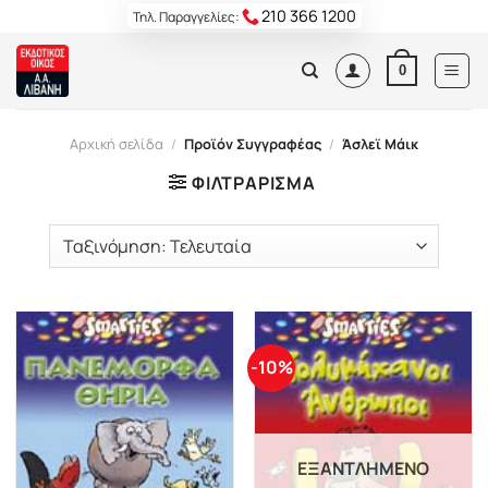
Skip
210 366 1200
Τηλ. Παραγγελίες:
to
content
0
Αρχική σελίδα
/
Προϊόν Συγγραφέας
/
Άσλεϊ Μάικ
ΦΙΛΤΡΆΡΙΣΜΑ
-10%
ΕΞΑΝΤΛΗΜΈΝΟ