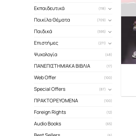
Εκπαιδευτικά
(118)
Ποικίλα Θέματα
(709)
Παιδικά
(595)
Επιστήμες
(271)
Ψυχολογία
(48)
ΠΑΝΕΠΙΣΤΗΜΙΑΚΑ ΒΙΒΛΙΑ
(17)
Web Offer
(100)
Special Offers
(87)
ΠΡΑΚΤΟΡΕΥΟΜΕΝΑ
(100)
Foreign Rights
(12)
Audio Books
(65)
Best Sellers
(6)