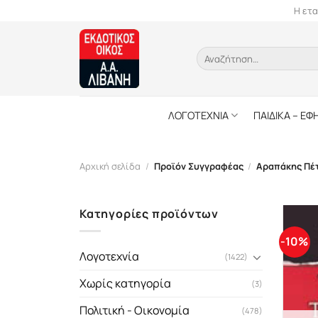
Skip
Η ετα
to
content
Αναζήτηση
για:
ΛΟΓΟΤΕΧΝΙΑ
ΠΑΙΔΙΚΑ – ΕΦ
Αρχική σελίδα
/
Προϊόν Συγγραφέας
/
Αραπάκης Πέ
Κατηγορίες προϊόντων
-10%
Λογοτεχνία
(1422)
Χωρίς κατηγορία
(3)
Πολιτική - Οικονομία
(478)