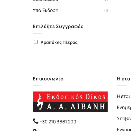
Υπό Έκδοση
(1)
Επιλέξτε Συγγραφέα
Αραπάκης Πέτρος
Επικοινωνία
Η ετα
Η εται
Ενημέ
Υποβο
+30 210 3661 200
Εγγρα