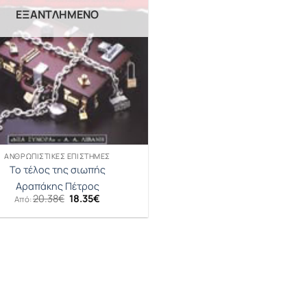
ΕΞΑΝΤΛΗΜΈΝΟ
ΑΝΘΡΩΠΙΣΤΙΚΈΣ ΕΠΙΣΤΉΜΕΣ
Το τέλος της σιωπής
Αραπάκης Πέτρος
Original
Η
20.38
€
18.35
€
Από:
price
τρέχουσα
was:
τιμή
20.38€.
είναι:
18.35€.