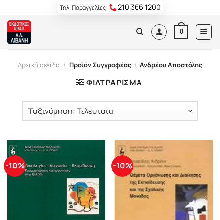
Skip
210 366 1200
Τηλ. Παραγγελίες:
to
content
0
Αρχική σελίδα
/
Προϊόν Συγγραφέας
/
Ανδρέου Αποστόλης
ΦΙΛΤΡΆΡΙΣΜΑ
-10%
-10%