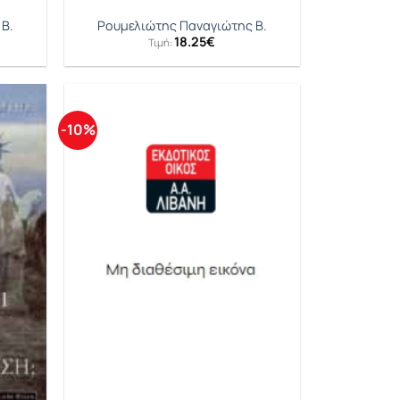
Β.
Ρουμελιώτης Παναγιώτης Β.
18.25
€
Τιμή:
έχουσα
μή
ναι:
.56€.
-10%