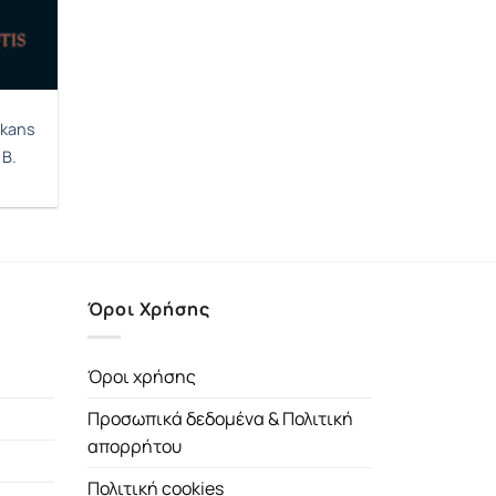
lkans
Β.
έχουσα
μή
αι:
.81€.
Όροι Χρήσης
Όροι χρήσης
Προσωπικά δεδομένα & Πολιτική
απορρήτου
Πολιτική cookies