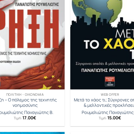
ΠΟΛΙΤΙΚΉ - ΟΙΚΟΝΟΜΊΑ
WEB OFFER
η – Ο πόλεμος της τεχνητής
Μετά το χάος τι; Σύγχρονες α
νοημοσύνης
& μελλοντικές προκλήσε
ουμελιώτης Παναγιώτης Β.
Ρουμελιώτης Παναγιώτης 
17.00
€
15.00
€
Τιμή:
Τιμή: