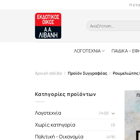
Skip
Η ετα
to
content
Αναζήτηση
για:
ΛΟΓΟΤΕΧΝΙΑ
ΠΑΙΔΙΚΑ – ΕΦ
Αρχική σελίδα
/
Προϊόν Συγγραφέας
/
Ρουμελιώτης 
Κατηγορίες προϊόντων
Λογοτεχνία
(1422)
Χωρίς κατηγορία
(3)
Πολιτική - Οικονομία
(478)