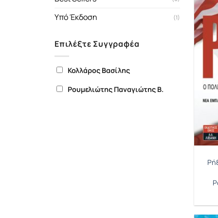
Υπό Έκδοση
(1)
Επιλέξτε Συγγραφέα
Κολλάρος Βασίλης
Ρουμελιώτης Παναγιώτης Β.
Ρήξ
Ρ