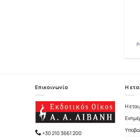
Ρ
Επικοινωνία
Η ετα
Η εται
Ενημέ
Υποβο
+30 210 3661 200