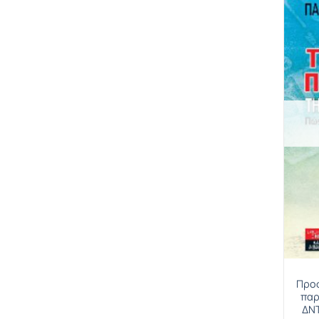
Προσ
παρ
ΔΝΤ