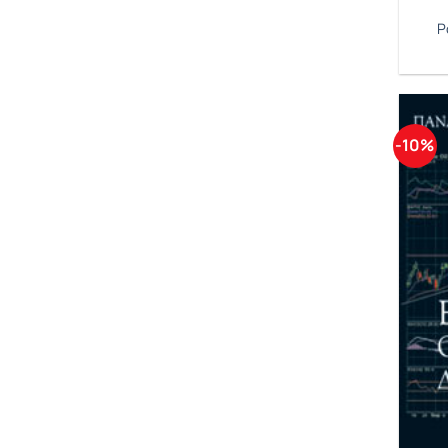
Ρ
-10%