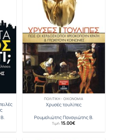
ΠΟΛΙΤΙΚΉ - ΟΙΚΟΝΟΜΊΑ
πειλές
Χρυσές τουλίπες
ις
Β.
Ρουμελιώτης Παναγιώτης Β.
15.00
€
Τιμή: