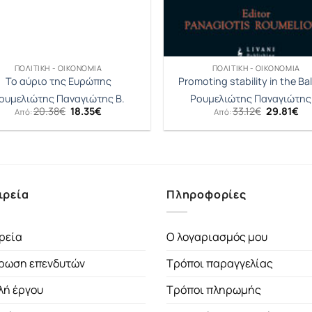
ΠΟΛΙΤΙΚΉ - ΟΙΚΟΝΟΜΊΑ
ΠΟΛΙΤΙΚΉ - ΟΙΚΟΝΟΜΊΑ
Το αύριο της Ευρώπης
Promoting stability in the Ba
ουμελιώτης Παναγιώτης Β.
Ρουμελιώτης Παναγιώτης 
Original
Η
Original
Η
20.38
€
18.35
€
33.12
€
29.81
€
Από:
Από:
price
τρέχουσα
price
τρ
was:
τιμή
was:
τι
20.38€.
είναι:
33.12€.
είν
18.35€.
29
ιρεία
Πληροφορίες
ρεία
Ο λογαριασμός μου
ρωση επενδυτών
Τρόποι παραγγελίας
λή έργου
Τρόποι πληρωμής