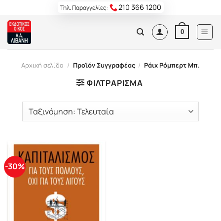
Skip
210 366 1200
Τηλ. Παραγγελίες:
to
content
0
Αρχική σελίδα
/
Προϊόν Συγγραφέας
/
Ράιχ Ρόμπερτ Μπ.
ΦΙΛΤΡΆΡΙΣΜΑ
-30%