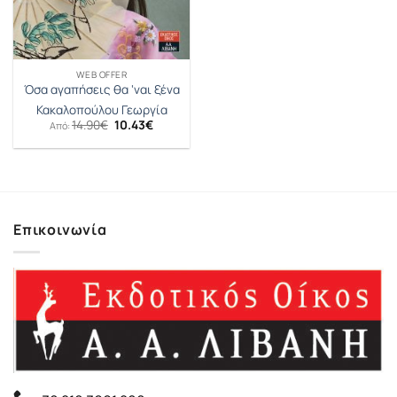
WEB OFFER
Όσα αγαπήσεις θα ‘ναι ξένα
Κακαλοπούλου Γεωργία
Original
Η
14.90
€
10.43
€
Από:
price
τρέχουσα
was:
τιμή
14.90€.
είναι:
10.43€.
Επικοινωνία