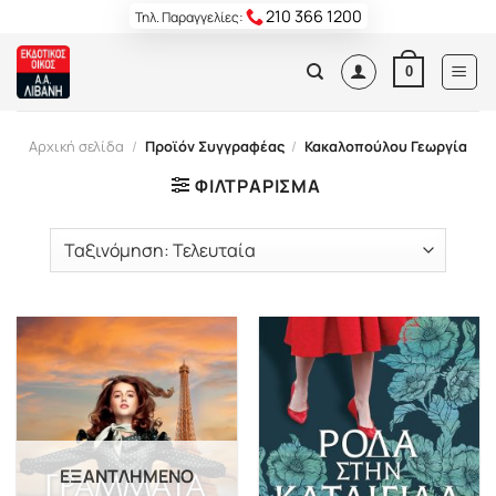
Skip
210 366 1200
Τηλ. Παραγγελίες:
to
content
0
Αρχική σελίδα
/
Προϊόν Συγγραφέας
/
Κακαλοπούλου Γεωργία
ΦΙΛΤΡΆΡΙΣΜΑ
ΕΞΑΝΤΛΗΜΈΝΟ