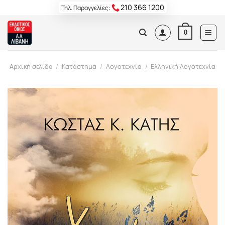
Skip
210 366 1200
Τηλ. Παραγγελίες:
to
content
0
Αρχική σελίδα
/
Κατάστημα
/
Λογοτεχνία
/
Ελληνική Λογοτεχνία