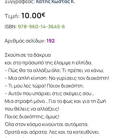
Συγγραφέας:
Κατής Κώστας Κ.
10.00
€
Τιμή:
ISBN:
978-960-14-3645-6
Αριθμός σελίδων:
192
Σκούπισε τα δάκρυα
και στο πρόσωπό της έλαµψε η ελπίδα.
– Πώς θα τα αλλάξω όλα; Τι πρέπει να κάνω;
– Μια απλή κίνηση: Να γυρίσεις τον διακόπτη!
– Τι µου λες τώρα! Ποιον διακόπτη;
– Αυτόν που υπάρχει στις σκέψεις σου…
Μια στροφή µόνο… Για το φως και για τη ζωή
που θέλεις να αλλάξεις!
Ποιος διακόπτης, όµως!
Όλα στον κόσµο κινούνται αυτόµατα.
Ορατά και αόρατα. Λες και τα κατευθύνει