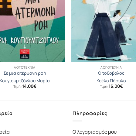
ΛΟΓΟΤΕΧΝΊΑ
ΛΟΓΟΤΕΧΝΊΑ
Σε μια ατέρμονη ροή
Ο τοξοβόλος
Κουγιουµτζόγλου Μαρία
Κοέλο Πάουλο
14.00
€
16.00
€
Τιμή:
Τιμή:
ιρεία
Πληροφορίες
ρεία
Ο λογαριασμός μου