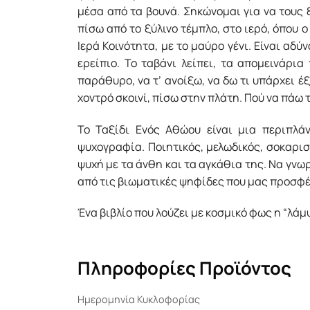
μέσα από τα βουνά. Σηκώνομαι για να τους ξ
πίσω από το ξύλινο τέμπλο, στο ιερό, όπου 
Ιερά Κοινότητα, με το μαύρο γένι. Είναι αδ
ερείπιο. Το ταβάνι λείπει, τα απομεινάρ
παράθυρο, να τ’ ανοίξω, να δω τι υπάρχει έ
χοντρό σκοινί, πίσω στην πλάτη. Πού να πάω 
Το Ταξίδι Ενός Αθώου είναι μια περιπλά
ψυχογραφία. Ποιητικός, μελωδικός, σοκαρισ
ψυχή με τα άνθη και τα αγκάθια της. Να γνω
από τις βιωματικές ψηφίδες που μας προσφέρ
Ένα βιβλίο που λούζει με κοσμικό φως η “λάμ
Πληροφορίες Προϊόντος
Ημερομηνία Κυκλοφορίας