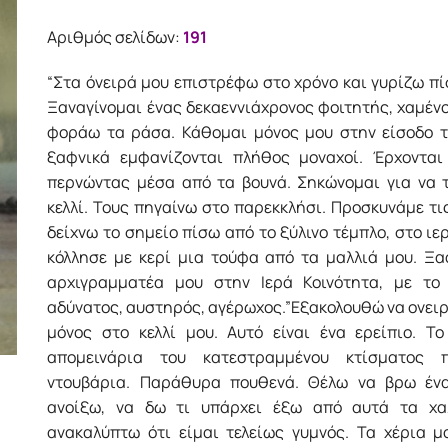
was:
τιμή
10.95€.
είναι:
Αριθμός σελίδων:
191
9.85€.
“Στα όνειρά μου επιστρέφω στο χρόνο και γυρίζω πί
Ξαναγίνομαι ένας δεκαεννιάχρονος φοιτητής, χαμένο
φοράω τα ράσα. Κάθομαι μόνος μου στην είσοδο το
ξαφνικά εμφανίζονται πλήθος μοναχοί. Έρχονται
περνώντας μέσα από τα βουνά. Σηκώνομαι για να 
κελλί. Τους πηγαίνω στο παρεκκλήσι. Προσκυνάμε τις
δείχνω το σημείο πίσω από το ξύλινο τέμπλο, στο ιε
κόλλησε με κερί μια τούφα από τα μαλλιά μου. Ξα
αρχιγραμματέα μου στην Ιερά Κοινότητα, με το 
αδύνατος, αυστηρός, αγέρωχος.”Εξακολουθώ να ονειρ
μόνος στο κελλί μου. Αυτό είναι ένα ερείπιο. Το
απομεινάρια του κατεστραμμένου κτίσματος 
ντουβάρια. Παράθυρα πουθενά. Θέλω να βρω ένα
ανοίξω, να δω τι υπάρχει έξω από αυτά τα χα
ανακαλύπτω ότι είμαι τελείως γυμνός. Τα χέρια μ