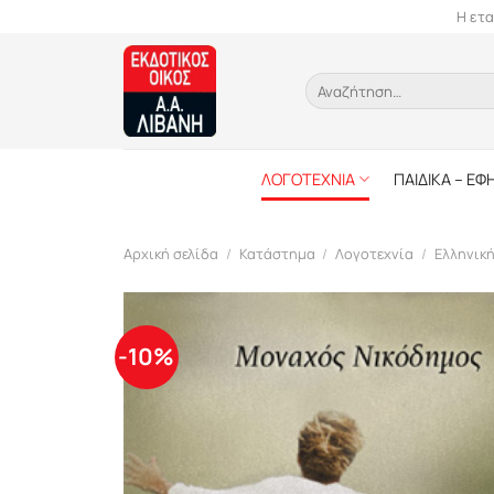
Skip
Η ετα
to
content
Αναζήτηση
για:
ΛΟΓΟΤΕΧΝΙΑ
ΠΑΙΔΙΚΑ – ΕΦ
Αρχική σελίδα
/
Κατάστημα
/
Λογοτεχνία
/
Ελληνικ
-10%