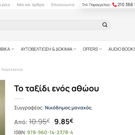
210 366
ιρεία
Νέα και άρθρα
Επικοινωνία
Τηλ. Παραγγελίες:
ΗΒΙΚΑ
ΑΥΤΟΒΕΛΤΙΩΣΗ & ΔΟΚΙΜΙΑ
OFFERS
AUDIO BOOK
ή Λογοτεχνία
Το ταξίδι ενός αθώου
Συγγραφέας:
Νικόδημος μοναχός
Original
Η
10.95
9.85
€
€
Από:
price
τρέχουσα
ISBN:
978-960-14-2378-4