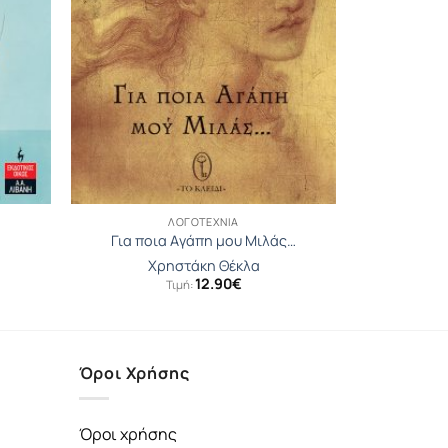
ΛΟΓΟΤΕΧΝΊΑ
Για ποια Aγάπη μου Mιλάς…
Χρηστάκη Θέκλα
12.90
€
Τιμή:
Όροι Χρήσης
Όροι χρήσης