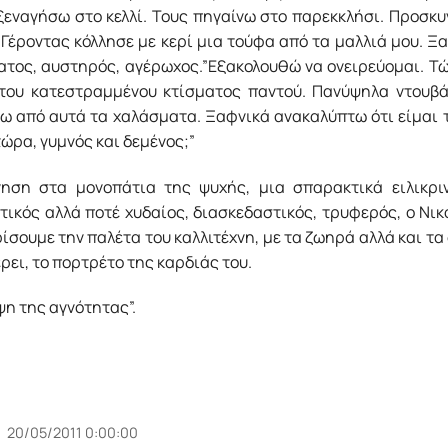
εναγήσω στο κελλί. Τους πηγαίνω στο παρεκκλήσι. Προσκυνά
ο Γέροντας κόλλησε με κερί μια τούφα από τα μαλλιά μου. 
ύνατος, αυστηρός, αγέρωχος.”Εξακολουθώ να ονειρεύομαι. Τώρ
ια του κατεστραμμένου κτίσματος παντού. Πανύψηλα ντου
ξω από αυτά τα χαλάσματα. Ξαφνικά ανακαλύπτω ότι είμαι τ
τώρα, γυμνός και δεμένος;”
νηση στα μονοπάτια της ψυχής, μια σπαρακτικά ειλικρι
τικός αλλά ποτέ χυδαίος, διασκεδαστικός, τρυφερός, ο Νι
ρίσουμε την παλέτα του καλλιτέχνη, με τα ζωηρά αλλά και τ
ει, το πορτρέτο της καρδιάς του.
ψη της αγνότητας”.
20/05/2011 0:00:00