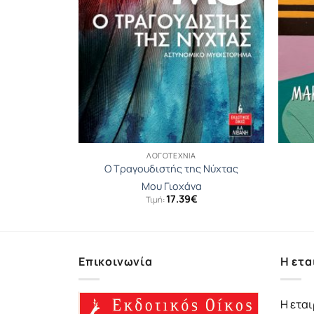
ΛΟΓΟΤΕΧΝΊΑ
ες
Ο Τραγουδιστής της Νύχτας
ερίνα
Μου Γιοχάνα
17.39
€
Τιμή:
Επικοινωνία
Η ετα
Η εται