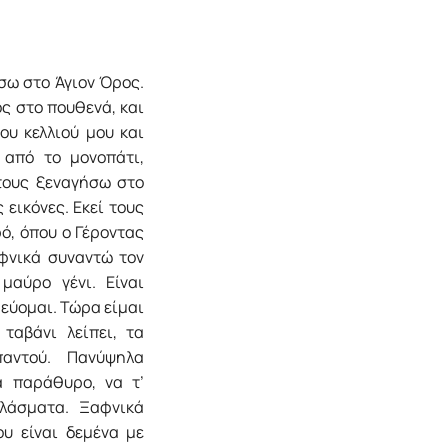
σω στο Άγιον Όρος.
ς στο πουθενά, και
υ κελλιού μου και
 από το μονοπάτι,
τους ξεναγήσω στο
 εικόνες. Εκεί τους
ρό, όπου ο Γέροντας
φνικά συναντώ τον
μαύρο γένι. Είναι
εύομαι. Τώρα είμαι
 ταβάνι λείπει, τα
παντού. Πανύψηλα
 παράθυρο, να τ’
λάσματα. Ξαφνικά
ου είναι δεμένα με