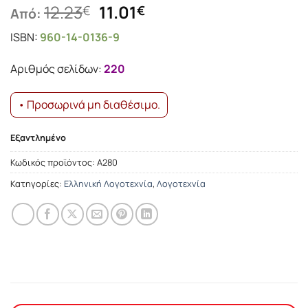
Original
Η
12.23
11.01
€
€
Από:
price
τρέχουσα
ISBN:
960-14-0136-9
was:
τιμή
12.23€.
είναι:
Αριθμός σελίδων:
220
11.01€.
• Προσωρινά μη διαθέσιμο.
Εξαντλημένο
Κωδικός προϊόντος:
Α280
Κατηγορίες:
Ελληνική Λογοτεχνία
,
Λογοτεχνία