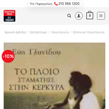
Skip
210 366 1200
Τηλ. Παραγγελίες:
to
content
0
Αρχική σελίδα
/
Κατάστημα
/
Λογοτεχνία
/
Ελληνική Λογοτεχνία
-10%