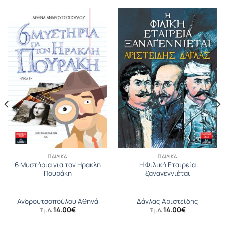
ΠΑΙΔΙΚΆ
ΠΑΙΔΙΚΆ
6 Μυστήρια για τον Ηρακλή
Η Φιλική Εταιρεία
Πουράκη
ξαναγεννιέται
Ανδρουτσοπούλου Αθηνά
Δάγλας Αριστείδης
14.00
€
14.00
€
Τιμή:
Τιμή: