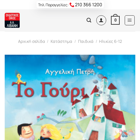
Skip
210 366 1200
Τηλ. Παραγγελίες:
to
content
0
Αρχική σελίδα
/
Κατάστημα
/
Παιδικά
/
Ηλικίες 6-12