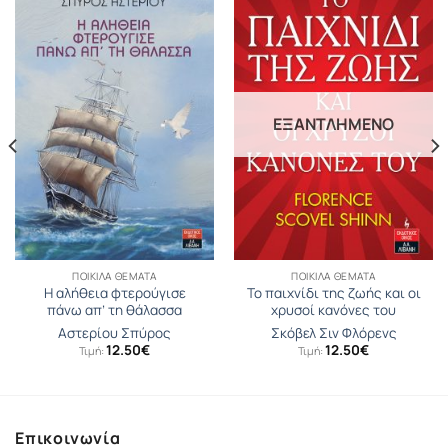
ΕΞΑΝΤΛΗΜΈΝΟ
ΠΟΙΚΊΛΑ ΘΈΜΑΤΑ
ΠΟΙΚΊΛΑ ΘΈΜΑΤΑ
Η αλήθεια φτερούγισε
Το παιχνίδι της ζωής και οι
πάνω απ’ τη θάλασσα
χρυσοί κανόνες του
Αστερίου Σπύρος
Σκόβελ Σιν Φλόρενς
12.50
€
12.50
€
Τιμή:
Τιμή:
Επικοινωνία