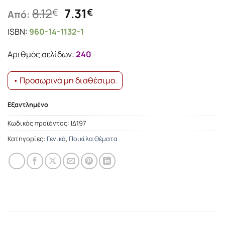
Original
Η
8.12
7.31
€
€
Από:
price
τρέχουσα
ISBN:
960-14-1132-1
was:
τιμή
8.12€.
είναι:
Αριθμός σελίδων:
240
7.31€.
• Προσωρινά μη διαθέσιμο.
Εξαντλημένο
Κωδικός προϊόντος:
ΙΔ197
Κατηγορίες:
Γενικά
,
Ποικίλα Θέματα