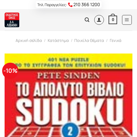
Skip
210 366 1200
Τηλ. Παραγγελίες:
to
content
0
Αρχική σελίδα
/
Κατάστημα
/
Ποικίλα Θέματα
/
Γενικά
-10%