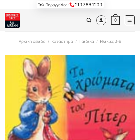
Skip
210 366 1200
Τηλ. Παραγγελίες:
to
content
0
Αρχική σελίδα
/
Κατάστημα
/
Παιδικά
/
Ηλικίες 3-6