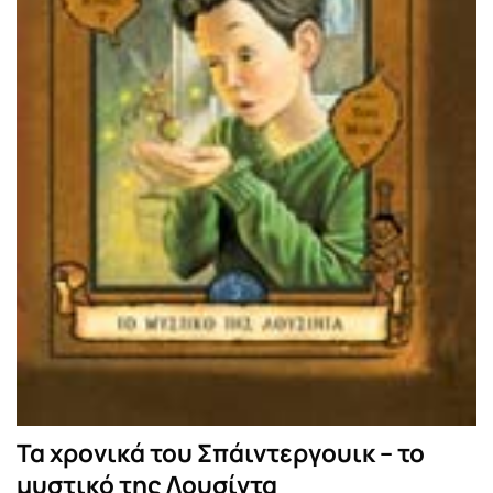
Τα χρονικά του Σπάιντεργουικ – το
μυστικό της Λουσίντα