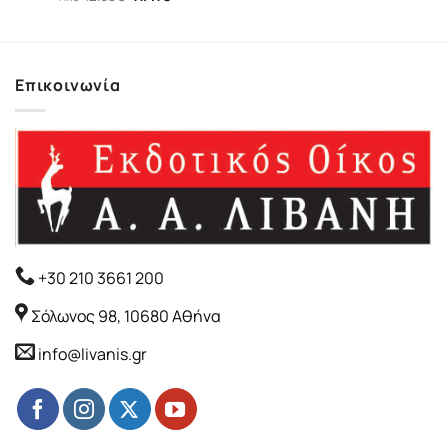
was:
τιμή
price
τρέχουσα
10.14€.
είναι:
was:
τιμή
9.13€.
12.68€.
είναι:
11.41€.
Επικοινωνία
+30 210 3661 200
Σόλωνος 98, 10680 Αθήνα
info@livanis.gr