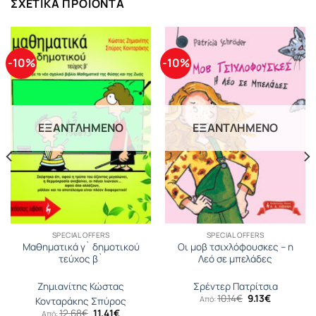
ΣΧΕΤΙΚΆ ΠΡΟΪΌΝΤΑ
-10%
-10%
ΕΞΑΝΤΛΗΜΈΝΟ
ΕΞΑΝΤΛΗΜΈΝΟ
SPECIAL OFFERS
SPECIAL OFFERS
Μαθηματικά γ` δημοτικού
Οι μοβ τσιχλόφουσκες – η
τεύχος β`
Λεό σε μπελάδες
Ζημιανίτης Κώστας
Σρέντερ Πατρίτσια
Original
Η
10.14
€
9.13
€
Από:
Κονταράκης Σπύρος
price
τρέχουσα
Original
Η
12.68
€
11.41
€
Από: