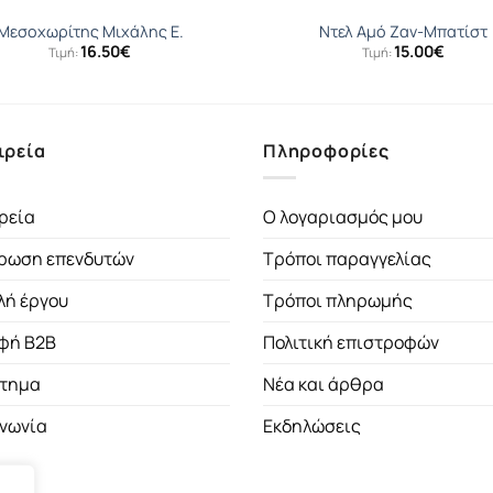
Μεσοχωρίτης Μιχάλης Ε.
Ντελ Αµό Ζαν-Μπατίστ
16.50
€
15.00
€
Τιμή:
Τιμή:
ιρεία
Πληροφορίες
ρεία
Ο λογαριασμός μου
ρωση επενδυτών
Τρόποι παραγγελίας
λή έργου
Τρόποι πληρωμής
φή B2B
Πολιτική επιστροφών
τημα
Νέα και άρθρα
ινωνία
Εκδηλώσεις