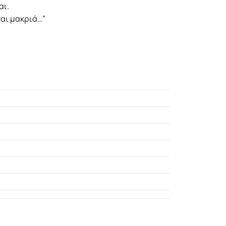
αι.
ναι µακριά…”