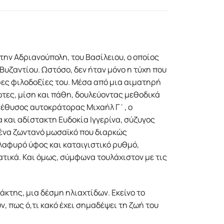
την Αδριανούπολη, του Βασίλειου, ο οποίος
Βυζαντίου. Ωστόσο, δεν ήταν μόνο η τύχη που
τρες φιλοδοξίες του. Μέσα από μια αιματηρή
τες, μίση και πάθη, δουλεύοντας μεθοδικά
ο μέθυσος αυτοκράτορας Μιχαήλ Γ΄, ο
 και αδίστακτη Ευδοκία Ιγγερίνα, σύζυγος
 ένα ζωντανό μωσαϊκό που διαρκώς
λαφυρό ύφος και καταιγιστικό ρυθμό,
ικά. Και όμως, σύμφωνα τουλάχιστον με τις
κτης, µια δέσµη ηλιαχτίδων. Εκείνο το
, πως ό,τι κακό έχει σηµαδέψει τη ζωή του