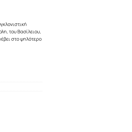
υγκλονιστική
λη, του Βασίλειου,
νέβει στο ψηλότερο