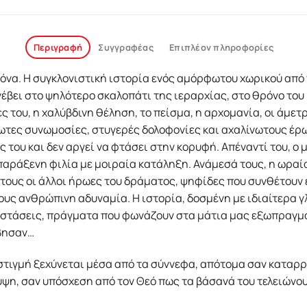
Περιγραφή
Συγγραφέας
Επιπλέον πληροφορίες
όνα. Η συγκλονιστική ιστορία ενός αμόρφωτου χωρικού από 
έβει στο ψηλότερο σκαλοπάτι της ιεραρχίας, στο θρόνο του 
τές του, η χαλύβδινη θέληση, το πείσμα, η αρχομανία, οι άμε
ωτες συνωμοσίες, στυγερές δολοφονίες και αχαλίνωτους έρω
υς του και δεν αργεί να φτάσει στην κορυφή. Απέναντί του, 
 παράξενη φιλία με μοιραία κατάληξη. Ανάμεσά τους, η ωραία
 τους οι άλλοι ήρωες του δράματος, ψηφίδες που συνθέτουν
υς ανθρώπινη αδυναμία. Η ιστορία, δοσμένη με ιδιαίτερα γ
στάσεις, πράγματα που φωνάζουν στα μάτια μας εξωπραγματ
έβησαν…
στιγµή ξεχύνεται µέσα από τα σύννεφα, απότοµα σαν καταρρά
η, σαν υπόσχεση από τον Θεό πως τα βάσανά του τελειώνουν