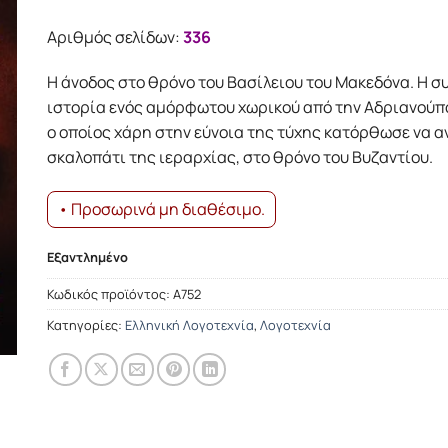
Αριθμός σελίδων:
336
Η άνοδος στο θρόνο του Βασίλειου του Μακεδόνα. Η σ
ιστορία ενός αμόρφωτου χωρικού από την Αδριανούπο
ο οποίος χάρη στην εύνοια της τύχης κατόρθωσε να α
σκαλοπάτι της ιεραρχίας, στο θρόνο του Βυζαντίου.
• Προσωρινά μη διαθέσιμο.
Εξαντλημένο
Κωδικός προϊόντος:
Α752
Κατηγορίες:
Ελληνική Λογοτεχνία
,
Λογοτεχνία