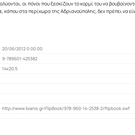
αλύονται, οι πόνοι που ξεσκίζουν το κορµί του να βουβαίνοντ
ε, κάπου στα περίχωρα της Αδριανούπολης, δεν πρέπει να εί
20/06/2012 0:00:00
9-789601-425382
14x20,5
http://www.livanis.gr/FlipBook/978-960-14-2538-2/flipbook.swf