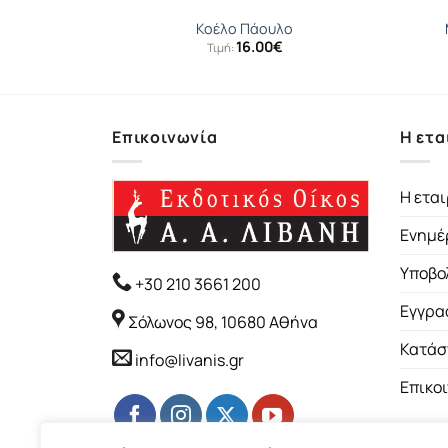
 Μαρία
Κοέλο Πάουλο
16.00
€
Τιμή:
Επικοινωνία
Η ετα
Η εται
Ενημέ
Υποβο
+30 210 3661 200
Εγγρα
Σόλωνος 98, 10680 Αθήνα
Κατάσ
info@livanis.gr
Επικο