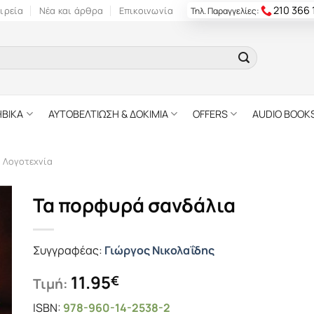
210 366
ιρεία
Νέα και άρθρα
Επικοινωνία
Τηλ. Παραγγελίες:
ΗΒΙΚΑ
ΑΥΤΟΒΕΛΤΙΩΣΗ & ΔΟΚΙΜΙΑ
OFFERS
AUDIO BOOK
ή Λογοτεχνία
Τα πορφυρά σανδάλια
Συγγραφέας:
Γιώργος Νικολαΐδης
11.95
€
Τιμή:
ISBN:
978-960-14-2538-2