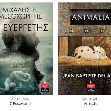
ΛΟΓΟΤΕΧΝΊΑ
ΛΟΓΟΤΕΧΝΊΑ
Ο Ευεργέτης
Animalia