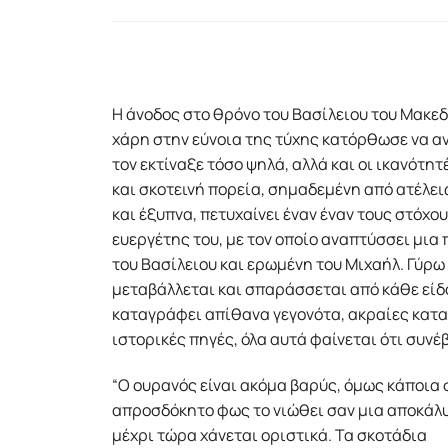
Η άνοδος στο θρόνο του Βασίλειου του Μακεδ
χάρη στην εύνοια της τύχης κατόρθωσε να αν
τον εκτίναξε τόσο ψηλά, αλλά και οι ικανότη
και σκοτεινή πορεία, σημαδεμένη από ατέλει
και έξυπνα, πετυχαίνει έναν έναν τους στόχο
ευεργέτης του, με τον οποίο αναπτύσσει μια
του Βασίλειου και ερωμένη του Μιχαήλ. Γύρω
μεταβάλλεται και σπαράσσεται από κάθε είδο
καταγράφει απίθανα γεγονότα, ακραίες κατα
ιστορικές πηγές, όλα αυτά φαίνεται ότι συν
“Ο ουρανός είναι ακόµα βαρύς, όµως κάποια 
απροσδόκητο φως το νιώθει σαν µια αποκάλυψ
µέχρι τώρα χάνεται οριστικά. Τα σκοτάδια