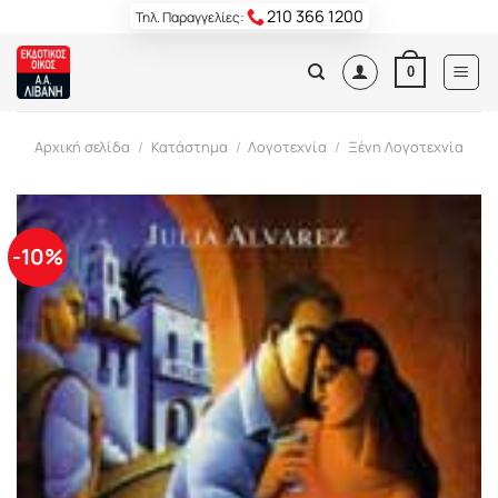
Skip
210 366 1200
Τηλ. Παραγγελίες:
to
content
0
Αρχική σελίδα
/
Κατάστημα
/
Λογοτεχνία
/
Ξένη Λογοτεχνία
-10%