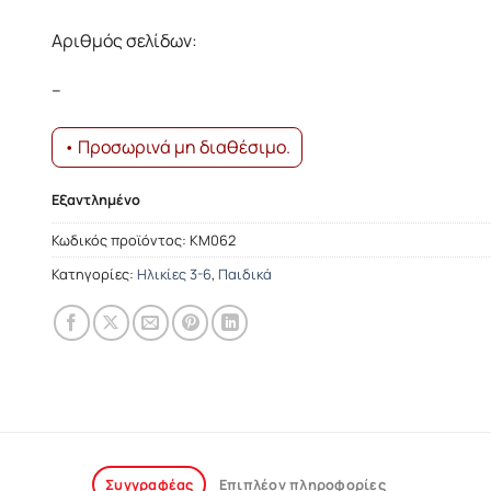
was:
τιμή
14.27€.
είναι:
Αριθμός σελίδων:
12.84€.
–
• Προσωρινά μη διαθέσιμο.
Εξαντλημένο
Κωδικός προϊόντος:
ΚΜ062
Κατηγορίες:
Ηλικίες 3-6
,
Παιδικά
Συγγραφέας
Επιπλέον πληροφορίες