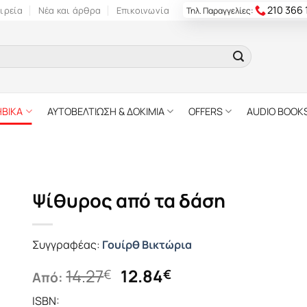
210 366
ιρεία
Νέα και άρθρα
Επικοινωνία
Τηλ. Παραγγελίες:
ΗΒΙΚΑ
ΑΥΤΟΒΕΛΤΙΩΣΗ & ΔΟΚΙΜΙΑ
OFFERS
AUDIO BOOK
Ψίθυρος από τα δάση
Συγγραφέας:
Γουίρθ Βικτώρια
Original
Η
14.27
12.84
€
€
Από:
price
τρέχουσα
ISBN: