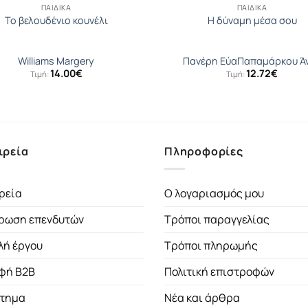
ΠΑΙΔΙΚΆ
ΠΑΙΔΙΚΆ
Το βελουδένιο κουνέλι
Η δύναμη μέσα σου
Williams Margery
Πανέρη Εύα
Παπαμάρκου Ά
14.00
€
12.72
€
Τιμή:
Τιμή:
ιρεία
Πληροφορίες
ρεία
Ο λογαριασμός μου
ρωση επενδυτών
Τρόποι παραγγελίας
λή έργου
Τρόποι πληρωμής
φή B2B
Πολιτική επιστροφών
τημα
Νέα και άρθρα