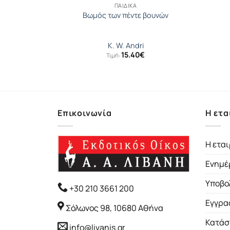
ΠΑΙΔΙΚΆ
τικό
Βωμός των πέντε βουνών
α
K. W. Andri
15.40
€
Τιμή:
Επικοινωνία
Η ετα
Η εται
Ενημέ
Υποβο
+30 210 3661 200
Εγγρα
Σόλωνος 98, 10680 Αθήνα
Κατάσ
info@livanis.gr