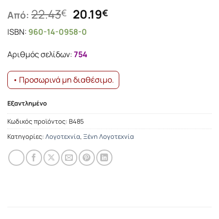
Original
Η
22.43
20.19
€
€
Από:
price
τρέχουσα
ISBN:
960-14-0958-0
was:
τιμή
22.43€.
είναι:
Αριθμός σελίδων:
754
20.19€.
• Προσωρινά μη διαθέσιμο.
Εξαντλημένο
Κωδικός προϊόντος:
Β485
Κατηγορίες:
Λογοτεχνία
,
Ξένη Λογοτεχνία