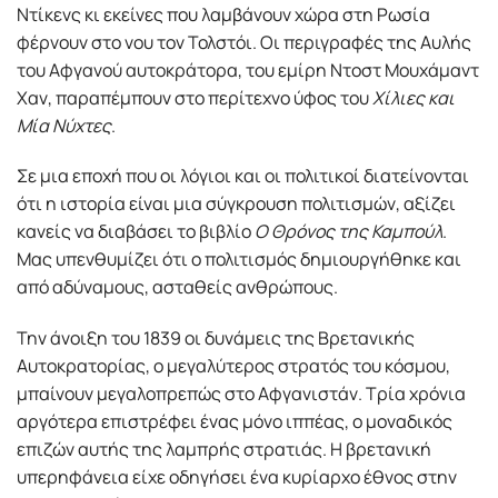
Ντίκενς κι εκείνες που λαμβάνουν χώρα στη Ρωσία
φέρνουν στο νου τον Τολστόι. Οι περιγραφές της Αυλής
του Αφγανού αυτοκράτορα, του εμίρη Ντοστ Μουχάμαντ
Χαν, παραπέμπουν στο περίτεχνο ύφος του
Χίλιες και
Μία Νύχτες
.
Σε μια εποχή που οι λόγιοι και οι πολιτικοί διατείνονται
ότι η ιστορία είναι μια σύγκρουση πολιτισμών, αξίζει
κανείς να διαβάσει το βιβλίο
Ο Θρόνος της Καμπούλ
.
Μας υπενθυμίζει ότι ο πολιτισμός δημιουργήθηκε και
από αδύναμους, ασταθείς ανθρώπους.
Την άνοιξη του 1839 οι δυνάμεις της Βρετανικής
Αυτοκρατορίας, ο μεγαλύτερος στρατός του κόσμου,
μπαίνουν μεγαλοπρεπώς στο Αφγανιστάν. Τρία χρόνια
αργότερα επιστρέφει ένας μόνο ιππέας, ο μοναδικός
επιζών αυτής της λαμπρής στρατιάς. Η βρετανική
υπερηφάνεια είχε οδηγήσει ένα κυρίαρχο έθνος στην