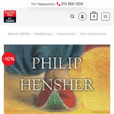
Skip
210 366 1200
Τηλ. Παραγγελίες:
to
content
0
Αρχική σελίδα
/
Κατάστημα
/
Λογοτεχνία
/
Ξένη Λογοτεχνία
-10%