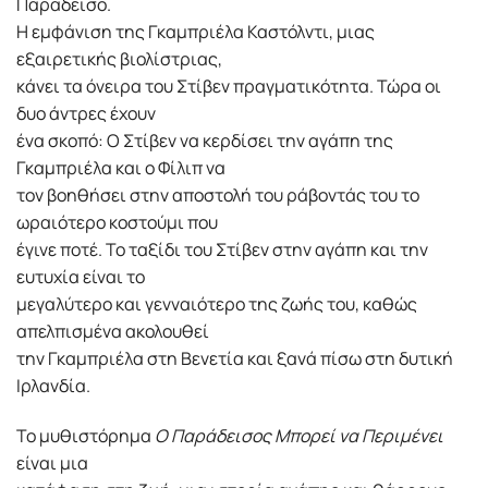
Παράδεισο.
Η εμφάνιση της Γκαμπριέλα Καστόλντι, μιας
εξαιρετικής βιολίστριας,
κάνει τα όνειρα του Στίβεν πραγματικότητα. Τώρα οι
δυο άντρες έχουν
ένα σκοπό: Ο Στίβεν να κερδίσει την αγάπη της
Γκαμπριέλα και ο Φίλιπ να
τον βοηθήσει στην αποστολή του ράβοντάς του το
ωραιότερο κοστούμι που
έγινε ποτέ. Το ταξίδι του Στίβεν στην αγάπη και την
ευτυχία είναι το
μεγαλύτερο και γενναιότερο της ζωής του, καθώς
απελπισμένα ακολουθεί
την Γκαμπριέλα στη Βενετία και ξανά πίσω στη δυτική
Ιρλανδία.
Το μυθιστόρημα
Ο Παράδεισος Μπορεί να Περιμένει
είναι μια