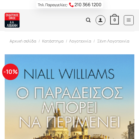
Skip
210 366 1200
Τηλ. Παραγγελίες:
to
content
0
Αρχική σελίδα
/
Κατάστημα
/
Λογοτεχνία
/
Ξένη Λογοτεχνία
-10%