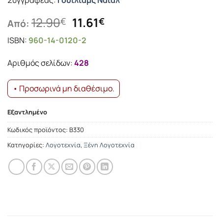
Συγγραφέας:
Γουίλιαμς Νάιαλ
Original
Η
12.90
11.61
€
€
Από:
price
τρέχουσα
ISBN:
960-14-0120-2
was:
τιμή
12.90€.
είναι:
Αριθμός σελίδων:
428
11.61€.
• Προσωρινά μη διαθέσιμο.
Εξαντλημένο
Κωδικός προϊόντος:
Β330
Κατηγορίες:
Λογοτεχνία
,
Ξένη Λογοτεχνία