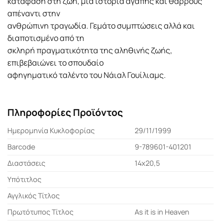
κατάφαση στη ζωή, μια ιστορία αγάπης και θάρρους
απέναντι στην
ανθρώπινη τραγωδία. Γεμάτο συμπτώσεις αλλά και
διαποτισμένο από τη
σκληρή πραγματικότητα της αληθινής ζωής,
επιβεβαιώνει το σπουδαίο
αφηγηματικό ταλέντο του Νάιαλ Γουίλιαμς.
Πληροφορίες Προϊόντος
Ημερομηνία Κυκλοφορίας
29/11/1999
Barcode
9-789601-401201
Διαστάσεις
14x20,5
Υπότιτλος
Αγγλικός Τίτλος
Πρωτότυπος Τίτλος
As it is in Heaven