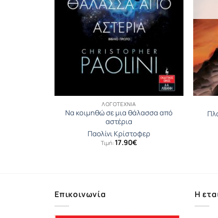
ΛΟΓΟΤΕΧΝΊΑ
Να κοιμηθώ σε μια θάλασσα από
ες
Πλ
αστέρια
ερίνα
Παολίνι Κρίστοφερ
17.90
€
Τιμή:
Επικοινωνία
Η ετα