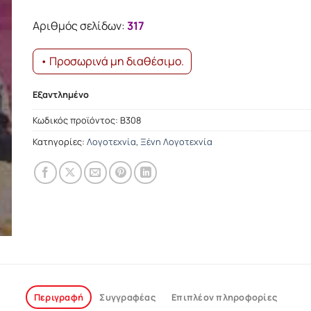
was:
τιμή
14.27€.
είναι:
Αριθμός σελίδων:
317
12.84€.
• Προσωρινά μη διαθέσιμο.
Εξαντλημένο
Κωδικός προϊόντος:
Β308
Κατηγορίες:
Λογοτεχνία
,
Ξένη Λογοτεχνία
Περιγραφή
Συγγραφέας
Επιπλέον πληροφορίες