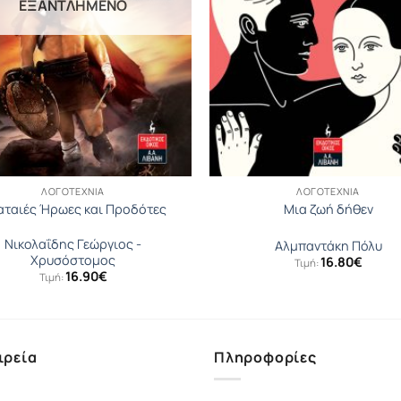
ΕΞΑΝΤΛΗΜΈΝΟ
ΛΟΓΟΤΕΧΝΊΑ
ΛΟΓΟΤΕΧΝΊΑ
αταιές Ήρωες και Προδότες
Μια ζωή δήθεν
Νικολαΐδης Γεώργιος -
Αλμπαντάκη Πόλυ
Χρυσόστομος
16.80
€
Τιμή:
16.90
€
Τιμή:
ιρεία
Πληροφορίες