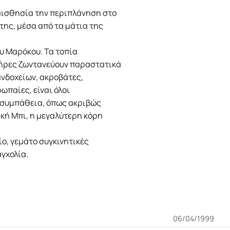
αισθησία την περιπλάνηση στο
της, μέσα από τα μάτια της
ου Μαρόκου. Τα τοπία
τήρες ζωντανεύουν παραστατικά
πανδοχείων, ακροβάτες,
ωπαίες, είναι όλοι
ε συμπάθεια, όπως ακριβώς
ική Μπι, η μεγαλύτερη κόρη
ίο, γεμάτο συγκινητικές
γχολία.
06/04/1999