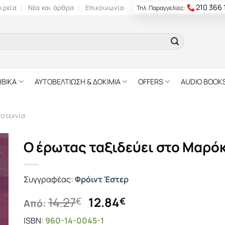
210 366
ιρεία
Νέα και άρθρα
Επικοινωνία
Τηλ. Παραγγελίες:
ΗΒΙΚΑ
ΑΥΤΟΒΕΛΤΙΩΣΗ & ΔΟΚΙΜΙΑ
OFFERS
AUDIO BOOK
γοτεχνία
Ο έρωτας ταξιδεύει στο Μαρό
Συγγραφέας:
Φρόιντ Έστερ
Original
Η
14.27
12.84
€
€
Από:
price
τρέχουσα
ISBN:
960-14-0045-1