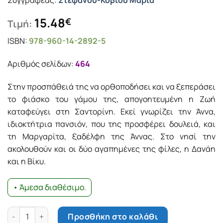
Συγγραφέας:
Στεφάνου-Κοβιού Μαρία
15.48
€
Τιμή:
ISBN:
978-960-14-2892-5
Αριθμός σελίδων:
464
Στην προσπάθειά της να ορθοποδήσει και να ξεπεράσει
το φιάσκο του γάμου της, απογοητευμένη η Ζωή
καταφεύγει στη Σαντορίνη. Εκεί γνωρίζει την Άννα,
ιδιοκτήτρια πανσιόν, που της προσφέρει δουλειά, και
τη Μαργαρίτα, ξαδέλφη της Άννας. Στο νησί την
ακολουθούν και οι δύο αγαπημένες της φίλες, η Δανάη
και η Βίκυ.
• Άμεσα διαθέσιμο.
Μια βόλτα στον παράδεισο ποσότητα
Προσθήκη στο καλάθι