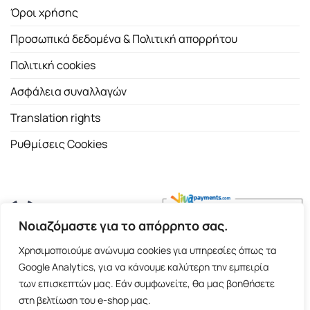
Όροι χρήσης
Προσωπικά δεδομένα & Πολιτική απορρήτου
Πολιτική cookies
Ασφάλεια συναλλαγών
Translation rights
Ρυθμίσεις Cookies
Νοιαζόμαστε για το απόρρητο σας.
Copyright 2026 ©
Εκδοτικός Οίκος Α.Α. Λιβάνη
| All rights
Χρησιμοποιούμε ανώνυμα cookies για υπηρεσίες όπως τα
reserved.
Google Analytics, για να κάνουμε καλύτερη την εμπειρία
Σόλωνος 98, 10680 Αθήνα | Τ:
2103661200
- F: 2103617791
των επισκεπτών μας. Εάν συμφωνείτε, θα μας βοηθήσετε
στη βελτίωση του e-shop μας.
E-shop and Premium Managed Hosting by
ClickProject.gr