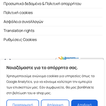
Προσωπικά δεδομένα & Πολιτική απορρήτου
Πολιτική cookies
Ασφάλεια συναλλαγών
Translation rights
Ρυθμίσεις Cookies
Νοιαζόμαστε για το απόρρητο σας.
Copyright 2026 ©
Εκδοτικός Οίκος Α.Α. Λιβάνη
| All rights
Χρησιμοποιούμε ανώνυμα cookies για υπηρεσίες όπως τα
reserved.
Google Analytics, για να κάνουμε καλύτερη την εμπειρία
Σόλωνος 98, 10680 Αθήνα | Τ:
2103661200
- F: 2103617791
των επισκεπτών μας. Εάν συμφωνείτε, θα μας βοηθήσετε
στη βελτίωση του e-shop μας.
E-shop and Premium Managed Hosting by
ClickProject.gr
Προσαρμογή
Απόρριψη
Αποδοχή