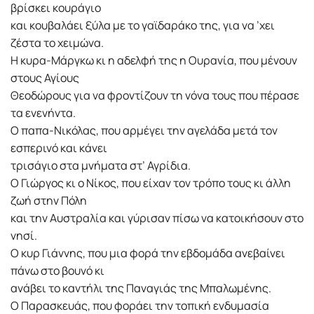
βρίσκει κουράγιο
και κουβαλάει ξύλα με το γαϊδαράκο της, για να ’χει
ζέστα το χειμώνα.
Η κυρα-Μάργκω κι η αδελφή της η Ουρανία, που μένουν
στους Αγίους
Θεοδώρους για να φροντίζουν τη νόνα τους που πέρασε
τα ενενήντα.
Ο παπα-Νικόλας, που αρμέγει την αγελάδα μετά τον
εσπερινό και κάνει
τρισάγιο στα μνήματα στ’ Αγρίδια.
Ο Γιώργος κι ο Νίκος, που είχαν τον τρόπο τους κι άλλη
ζωή στην Πόλη
και την Αυστραλία και γύρισαν πίσω να κατοικήσουν στο
νησί.
Ο κυρ Γιάννης, που μια φορά την εβδομάδα ανεβαίνει
πάνω στο βουνό κι
ανάβει το καντήλι της Παναγιάς της Μπαλωμένης.
Ο Παρασκευάς, που φοράει την τοπική ενδυμασία