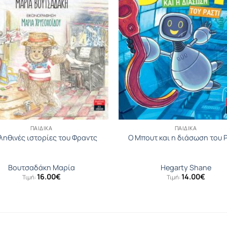
ΠΑΙΔΙΚΆ
ΠΑΙΔΙΚΆ
ληθινές ιστορίες του Φραντς
Ο Μπουτ και η διάσωση του 
Βουτσαδάκη Μαρία
Hegarty Shane
16.00
€
14.00
€
Τιμή:
Τιμή: