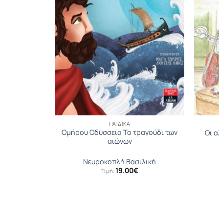
ΝΟ
ΠΑΙΔΙΚΆ
Ομήρου Οδύσσεια Το τραγούδι των
Οι α
αιώνων
i
Νευροκοπλή Βασιλική
19.00
€
Τιμή: