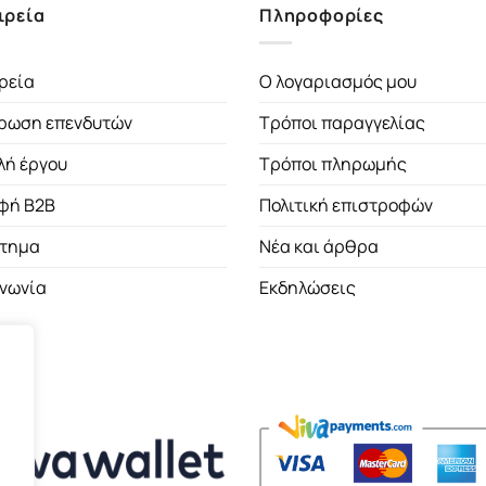
ιρεία
Πληροφορίες
ρεία
Ο λογαριασμός μου
ρωση επενδυτών
Τρόποι παραγγελίας
λή έργου
Τρόποι πληρωμής
φή B2B
Πολιτική επιστροφών
τημα
Νέα και άρθρα
ινωνία
Εκδηλώσεις