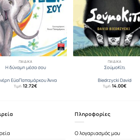
ΠΑΙΔΙΚΆ
ΠΑΙΔΙΚΆ
Η δύναμη μέσα σου
ΣούμοΚίτι
νέρη Εύα
Παπαμάρκου Άννα
Biedrzycki David
12.72
€
14.00
€
Τιμή:
Τιμή:
ιρεία
Πληροφορίες
ρεία
Ο λογαριασμός μου