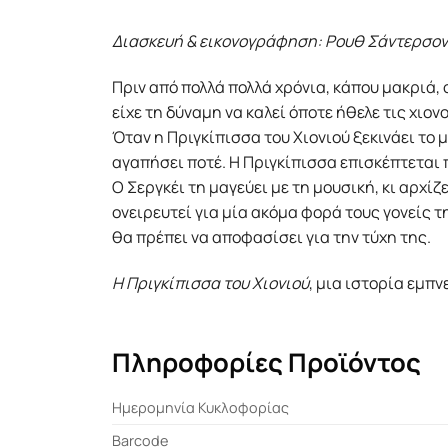
Διασκευή & εικονογράφηση: Ρουθ Σάντερσον
Πριν από πολλά πολλά χρόνια, κάπου μακριά,
είχε τη δύναμη να καλεί όποτε ήθελε τις χιο
Όταν η Πριγκίπισσα του Χιονιού ξεκινάει το μ
αγαπήσει ποτέ. Η Πριγκίπισσα επισκέπτεται π
Ο Σεργκέι τη μαγεύει με τη μουσική, κι αρχί
ονειρευτεί για μία ακόμα φορά τους γονείς 
θα πρέπει να αποφασίσει για την τύχη της.
Η Πριγκίπισσα του Χιονιού
, μια ιστορία εμπ
Πληροφορίες Προϊόντος
Ημερομηνία Κυκλοφορίας
Barcode