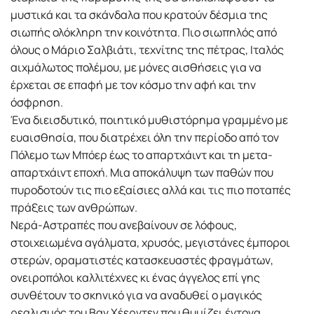
μυστικά και τα σκάνδαλα που κρατούν δέσμια της
σιωπής ολόκληρη την κοινότητα. Πιο σιωπηλός από
όλους ο Μάριο Σαλβιάτι, τεχνίτης της πέτρας, Ιταλός
αιχμάλωτος πολέμου, με μόνες αισθήσεις για να
έρχεται σε επαφή με τον κόσμο την αφή και την
όσφρηση.
Ένα διεισδυτικό, ποιητικό μυθιστόρημα γραμμένο με
ευαισθησία, που διατρέχει όλη την περίοδο από τον
Πόλεμο των Μπόερ έως το απαρτχάιντ και τη μετα-
απαρτχάιντ εποχή. Μια αποκάλυψη των παθών που
πυροδοτούν τις πιο εξαίσιες αλλά και τις πιο ποταπές
πράξεις των ανθρώπων.
Νερά-Αστραπές που ανεβαίνουν σε λόφους,
στοιχειωμένα αγάλματα, χρυσός, μεγιστάνες έμποροι
στερών, οραματιστές κατασκευαστές φραγμάτων,
ονειροπόλοι καλλιτέχνες κι ένας άγγελος επί γης
συνθέτουν το σκηνικό για να αναδυθεί ο μαγικός
ρεαλισμός του Βαν Χέερντεν που θυμίζει έντονα