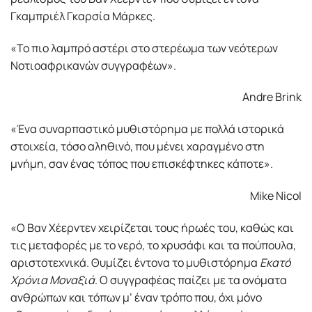
Γκαμπριέλ Γκαρσία Μάρκες.
«Το πιο λαμπρό αστέρι στο στερέωμα των νεότερων
Νοτιοαφρικανών συγγραφέων».
Andre Brink
«Ένα συναρπαστικό μυθιστόρημα με πολλά ιστορικά
στοιχεία, τόσο αληθινό, που μένει χαραγμένο στη
μνήμη, σαν ένας τόπος που επισκέφτηκες κάποτε».
Mike Nicol
«Ο Βαν Χέερντεν χειρίζεται τους ήρωές του, καθώς και
τις μεταφορές με το νερό, το χρυσάφι και τα πούπουλα,
αριστοτεχνικά. Θυμίζει έντονα το μυθιστόρημα
Εκατό
Χρόνια Μοναξιά
. Ο συγγραφέας παίζει με τα ονόματα
ανθρώπων και τόπων μ’ έναν τρόπο που, όχι μόνο