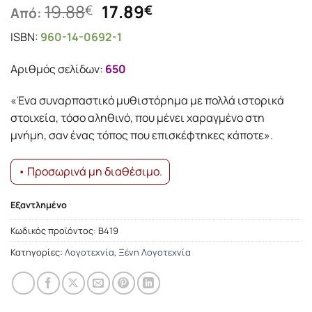
Original
Η
19.88
17.89
€
€
Από:
price
τρέχουσα
ISBN:
960-14-0692-1
was:
τιμή
19.88€.
είναι:
Αριθμός σελίδων:
650
17.89€.
«Ένα συναρπαστικό μυθιστόρημα με πολλά ιστορικά
στοιχεία, τόσο αληθινό, που μένει χαραγμένο στη
μνήμη, σαν ένας τόπος που επισκέφτηκες κάποτε».
• Προσωρινά μη διαθέσιμο.
Εξαντλημένο
Κωδικός προϊόντος:
Β419
Κατηγορίες:
Λογοτεχνία
,
Ξένη Λογοτεχνία