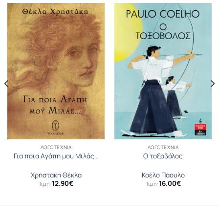
ΛΟΓΟΤΕΧΝΊΑ
ΛΟΓΟΤΕΧΝΊΑ
Για ποια Aγάπη μου Mιλάς…
Ο τοξοβόλος
Χρηστάκη Θέκλα
Κοέλο Πάουλο
12.90
€
16.00
€
Τιμή:
Τιμή: