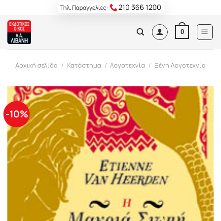
Skip
210 366 1200
Τηλ. Παραγγελίες:
to
content
0
Αρχική σελίδα
/
Κατάστημα
/
Λογοτεχνία
/
Ξένη Λογοτεχνία
-10%