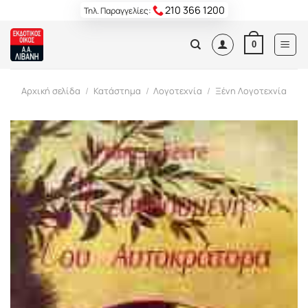
Skip
210 366 1200
Τηλ. Παραγγελίες:
to
content
0
Αρχική σελίδα
/
Κατάστημα
/
Λογοτεχνία
/
Ξένη Λογοτεχνία