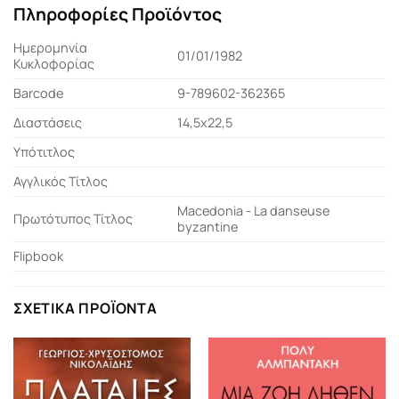
Πληροφορίες Προϊόντος
Ημερομηνία
01/01/1982
Κυκλοφορίας
Barcode
9-789602-362365
Διαστάσεις
14,5x22,5
Υπότιτλος
Αγγλικός Τίτλος
Macedonia - La danseuse
Πρωτότυπος Τίτλος
byzantine
Flipbook
ΣΧΕΤΙΚΆ ΠΡΟΪΌΝΤΑ