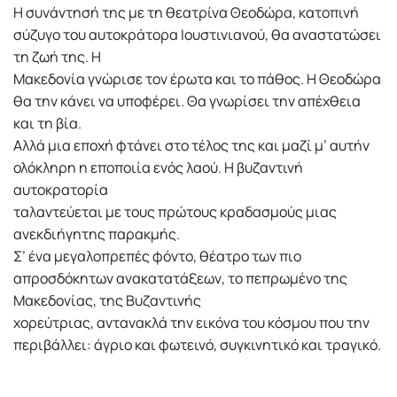
Η συνάντησή της με τη θεατρίνα Θεοδώρα, κατοπινή
σύζυγο του αυτοκράτορα Ιουστινιανού, θα αναστατώσει
τη ζωή της. Η
Μακεδονία γνώρισε τον έρωτα και το πάθος. Η Θεοδώρα
θα την κάνει να υποφέρει. Θα γνωρίσει την απέχθεια
και τη βία.
Αλλά μια εποχή φτάνει στο τέλος της και μαζί μ’ αυτήν
ολόκληρη η εποποιία ενός λαού. Η βυζαντινή
αυτοκρατορία
ταλαντεύεται με τους πρώτους κραδασμούς μιας
ανεκδιήγητης παρακμής.
Σ’ ένα μεγαλοπρεπές φόντο, θέατρο των πιο
απροσδόκητων ανακατατάξεων, το πεπρωμένο της
Μακεδονίας, της Βυζαντινής
χορεύτριας, αντανακλά την εικόνα του κόσμου που την
περιβάλλει: άγριο και φωτεινό, συγκινητικό και τραγικό.