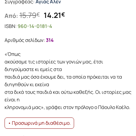
Συγγραφέας:
Αγιάς Αλέν
Original
Η
15.79
14.21
€
€
Από:
price
τρέχουσα
ISBN:
960-14-0181-4
was:
τιμή
15.79€.
είναι:
Αριθμός σελίδων:
314
14.21€.
«Όπως
ακούσαμε τις ιστορίες των γονιών μας, έτσι
διηγούμαστε κι εμείς στα
παιδιά μας όσα έχουμε δει, τα οποία πρόκειται να τα
διηγηθούν κι εκείνα
στα δικά τους παιδιά και ούτω καθεξής. Οι ιστορίες μας
είναι η
κληρονομιά μας», γράφει στον πρόλογο ο Πάουλο Κοέλο.
• Προσωρινά μη διαθέσιμο.