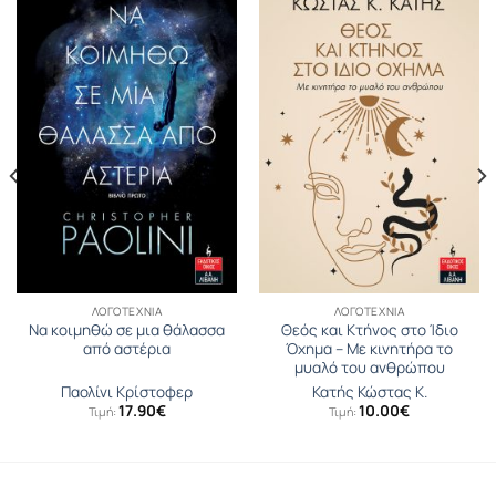
ΛΟΓΟΤΕΧΝΊΑ
ΛΟΓΟΤΕΧΝΊΑ
Να κοιμηθώ σε μια θάλασσα
Θεός και Κτήνος στο Ίδιο
από αστέρια
Όχηµα – Με κινητήρα το
μυαλό του ανθρώπου
Παολίνι Κρίστοφερ
Κατής Κώστας Κ.
17.90
€
10.00
€
Τιμή:
Τιμή: