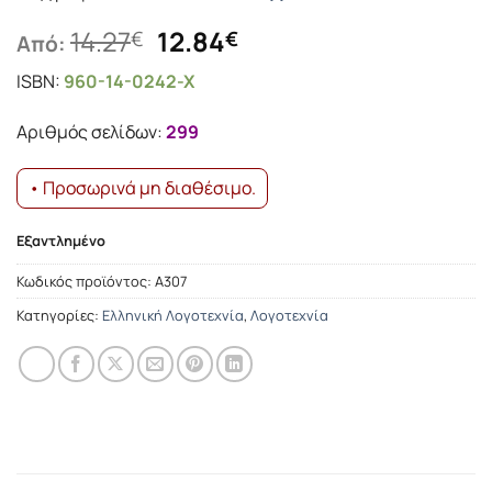
Original
Η
14.27
12.84
€
€
Από:
price
τρέχουσα
ISBN:
960-14-0242-X
was:
τιμή
14.27€.
είναι:
Αριθμός σελίδων:
299
12.84€.
• Προσωρινά μη διαθέσιμο.
Εξαντλημένο
Κωδικός προϊόντος:
Α307
Κατηγορίες:
Ελληνική Λογοτεχνία
,
Λογοτεχνία