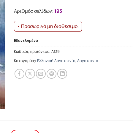
was:
τιμή
14.27€.
είναι:
Αριθμός σελίδων:
193
12.84€.
• Προσωρινά μη διαθέσιμο.
Εξαντλημένο
Κωδικός προϊόντος:
Α139
Κατηγορίες:
Ελληνική Λογοτεχνία
,
Λογοτεχνία