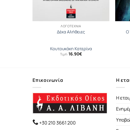
ΛΟΓΟΤΕΧΝΊΑ
εν
Δέκα Αλήθειες
Ο
όλυ
Κουτουκάκη Κατερίνα
16.90
€
Τιμή:
Επικοινωνία
Η ετα
Η εται
Ενημέ
Υποβο
+30 210 3661 200