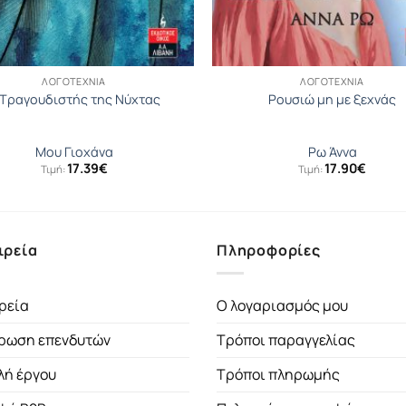
ΛΟΓΟΤΕΧΝΊΑ
ΛΟΓΟΤΕΧΝΊΑ
 Τραγουδιστής της Νύχτας
Ρουσιώ μη με ξεχνάς
Μου Γιοχάνα
Ρω Άννα
17.39
€
17.90
€
Τιμή:
Τιμή:
ιρεία
Πληροφορίες
ρεία
Ο λογαριασμός μου
ρωση επενδυτών
Τρόποι παραγγελίας
λή έργου
Τρόποι πληρωμής