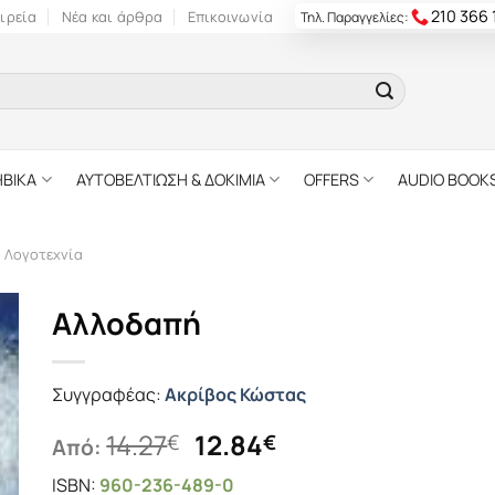
210 366
ιρεία
Νέα και άρθρα
Επικοινωνία
Τηλ. Παραγγελίες:
ΗΒΙΚΑ
ΑΥΤΟΒΕΛΤΙΩΣΗ & ΔΟΚΙΜΙΑ
OFFERS
AUDIO BOOK
ή Λογοτεχνία
Αλλοδαπή
Συγγραφέας:
Ακρίβος Κώστας
Original
Η
14.27
12.84
€
€
Από:
price
τρέχουσα
ISBN:
960-236-489-0